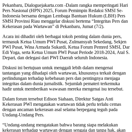
Pekanbaru, Dialoguejakarta.com -Dalam rangka memperingati Hari
Pers Nasional (HPN) 2025, Forum Pemimpin Redaksi SMSI Se-
Indonesia bersama dengan Lembaga Bantuan Hukum (LBH) Pers
SMSI Provinsi Riau menggelar diskusi bertema “Integritas Pers dan
Kekerasan pada Wartawan” di Pekanbaru, Jumat (7/2).
Acara ini dihadiri oleh berbagai tokoh penting dalam dunia pers,
termasuk Ketua Umum PWI Pusat, Zulmansyah Sekedang, Sekjen
PWI Pusat, Wina Armada Sukardi, Ketua Forum Pemred SMSI, Dar
Edi Yoga, serta Ketua Umum PWI Pusat Periode 2018-2024, Atal S.
Depari, dan delegasi dari PWI Daerah seluruh Indonesia.
Diskusi ini bertujuan untuk menggali lebih dalam mengenai
tantangan yang dihadapi oleh wartawan, khususnya terkait dengan
perlindungan terhadap kebebasan pers dan pentingnya menjaga
integritas dalam dunia jurnalistik. Sejumlah pemateri terkemuka
hadir untuk memberikan wawasan mereka mengenai isu tersebut.
Dalam forum tersebut Edison Siahaan, Direktur Satgas Anti
Kekerasan PWI mengatakan wartawan tidak perlu terlalu cemas
dengan ancaman kekerasan asal selama berpegang teguh pada
Undang-Undang Pers.
“Undang-undang mengatakan bahwa barang siapa melakukan
kekerasan terhadap wartawan dengan sengaja dan tanpa hak, akan