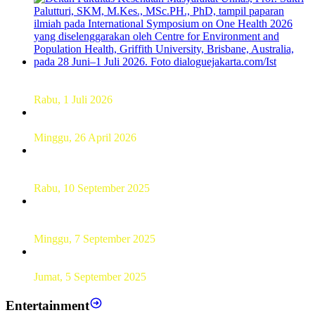
Dekan FKM Unhas Hadiri Simposium International di
Australia
Rabu, 1 Juli 2026
Hamparan Lanskap Alam Lewat Karya Lukis Tugas Akhir
Siswa SMK
Minggu, 26 April 2026
Sebanyak 60 Pelajar SMKN 56 Pluit Lakukan Perekaman
KTP Elektronik Perdana
Rabu, 10 September 2025
UT Serang Gelar PKBJJ, Berikan Pemahaman Kepada
Mahasiswa Baru Tahun 2025
Minggu, 7 September 2025
Sebanyak193 Pramuka Garuda Dilantik di Jakarta Pusat
Jumat, 5 September 2025
Entertainment