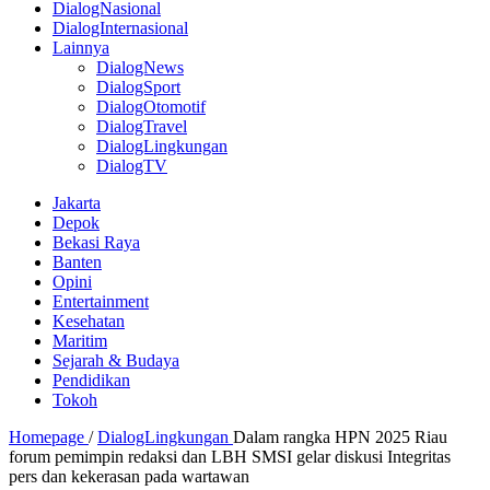
DialogNasional
DialogInternasional
Lainnya
DialogNews
DialogSport
DialogOtomotif
DialogTravel
DialogLingkungan
DialogTV
Jakarta
Depok
Bekasi Raya
Banten
Opini
Entertainment
Kesehatan
Maritim
Sejarah & Budaya
Pendidikan
Tokoh
Homepage
/
DialogLingkungan
Dalam rangka HPN 2025 Riau
forum pemimpin redaksi dan LBH SMSI gelar diskusi Integritas
pers dan kekerasan pada wartawan