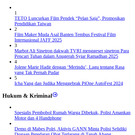
1
TETO Luncurkan Film Pendek “Pelan Saja”, Promosikan
Pendidikan Taiwan
2
Film Maker Muda Asal Banten Tembus Festival Film
Internasional JAFF 2025
3
Marbot Ali Sinetron dakwah TVRI menggeser sinetron Para
Pencari Tuhan dalam Anugerah Syiar Ramadhan 2025
4
Jolene Marie Hadir dengan ‘Merindu’, Lagu tentang Rasa
yang Tak Pernah Pudar
5
Icha Yang dan Judika Menggebrak PiOne AutoFest 2024
Hukum & Kriminal
Spesialis Pembobol Rumah Warga Dibekuk, Polisi Amankan
Motor dan 4 Handphone
Demo di Mabes Polri, Aktivis GANN Minta Polisi Selidiki
Dugaan Peredaran Obat Terlarang di Tanah Abang