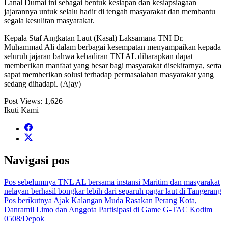
Lanal Dumai ini sebagai bentuk kesiapan dan kesiapsiagaan
jajarannya untuk selalu hadir di tengah masyarakat dan membantu
segala kesulitan masyarakat.
Kepala Staf Angkatan Laut (Kasal) Laksamana TNI Dr.
Muhammad Ali dalam berbagai kesempatan menyampaikan kepada
seluruh jajaran bahwa kehadiran TNI AL diharapkan dapat
memberikan manfaat yang besar bagi masyarakat disekitarnya, serta
sapat memberikan solusi terhadap permasalahan masyarakat yang
sedang dihadapi. (Ajay)
Post Views:
1,626
Ikuti Kami
Navigasi pos
Pos sebelumnya
TNL AL bersama instansi Maritim dan masyarakat
nelayan berhasil bongkar lebih dari separuh pagar laut di Tangerang
Pos berikutnya
Ajak Kalangan Muda Rasakan Perang Kota,
Danramil Limo dan Anggota Partisipasi di Game G-TAC Kodim
0508/Depok