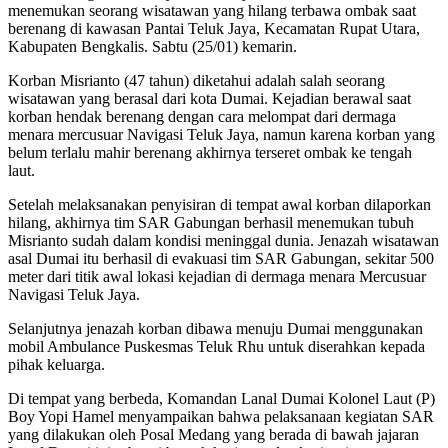
menemukan seorang wisatawan yang hilang terbawa ombak saat
berenang di kawasan Pantai Teluk Jaya, Kecamatan Rupat Utara,
Kabupaten Bengkalis. Sabtu (25/01) kemarin.
Korban Misrianto (47 tahun) diketahui adalah salah seorang
wisatawan yang berasal dari kota Dumai. Kejadian berawal saat
korban hendak berenang dengan cara melompat dari dermaga
menara mercusuar Navigasi Teluk Jaya, namun karena korban yang
belum terlalu mahir berenang akhirnya terseret ombak ke tengah
laut.
Setelah melaksanakan penyisiran di tempat awal korban dilaporkan
hilang, akhirnya tim SAR Gabungan berhasil menemukan tubuh
Misrianto sudah dalam kondisi meninggal dunia. Jenazah wisatawan
asal Dumai itu berhasil di evakuasi tim SAR Gabungan, sekitar 500
meter dari titik awal lokasi kejadian di dermaga menara Mercusuar
Navigasi Teluk Jaya.
Selanjutnya jenazah korban dibawa menuju Dumai menggunakan
mobil Ambulance Puskesmas Teluk Rhu untuk diserahkan kepada
pihak keluarga.
Di tempat yang berbeda, Komandan Lanal Dumai Kolonel Laut (P)
Boy Yopi Hamel menyampaikan bahwa pelaksanaan kegiatan SAR
yang dilakukan oleh Posal Medang yang berada di bawah jajaran