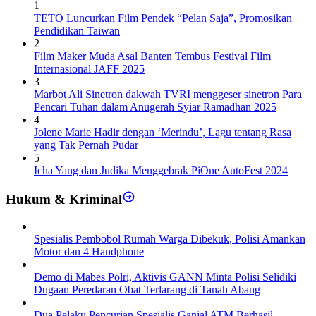
1
TETO Luncurkan Film Pendek “Pelan Saja”, Promosikan
Pendidikan Taiwan
2
Film Maker Muda Asal Banten Tembus Festival Film
Internasional JAFF 2025
3
Marbot Ali Sinetron dakwah TVRI menggeser sinetron Para
Pencari Tuhan dalam Anugerah Syiar Ramadhan 2025
4
Jolene Marie Hadir dengan ‘Merindu’, Lagu tentang Rasa
yang Tak Pernah Pudar
5
Icha Yang dan Judika Menggebrak PiOne AutoFest 2024
Hukum & Kriminal
Spesialis Pembobol Rumah Warga Dibekuk, Polisi Amankan
Motor dan 4 Handphone
Demo di Mabes Polri, Aktivis GANN Minta Polisi Selidiki
Dugaan Peredaran Obat Terlarang di Tanah Abang
Dua Pelaku Pencurian Spesialis Ganjal ATM Berhasil