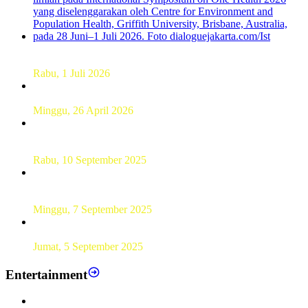
Dekan FKM Unhas Hadiri Simposium International di
Australia
Rabu, 1 Juli 2026
Hamparan Lanskap Alam Lewat Karya Lukis Tugas Akhir
Siswa SMK
Minggu, 26 April 2026
Sebanyak 60 Pelajar SMKN 56 Pluit Lakukan Perekaman
KTP Elektronik Perdana
Rabu, 10 September 2025
UT Serang Gelar PKBJJ, Berikan Pemahaman Kepada
Mahasiswa Baru Tahun 2025
Minggu, 7 September 2025
Sebanyak193 Pramuka Garuda Dilantik di Jakarta Pusat
Jumat, 5 September 2025
Entertainment