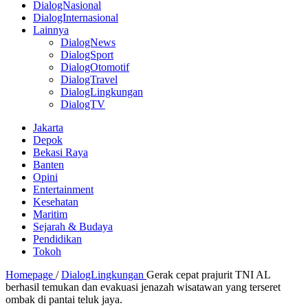
DialogNasional
DialogInternasional
Lainnya
DialogNews
DialogSport
DialogOtomotif
DialogTravel
DialogLingkungan
DialogTV
Jakarta
Depok
Bekasi Raya
Banten
Opini
Entertainment
Kesehatan
Maritim
Sejarah & Budaya
Pendidikan
Tokoh
Homepage
/
DialogLingkungan
Gerak cepat prajurit TNI AL
berhasil temukan dan evakuasi jenazah wisatawan yang terseret
ombak di pantai teluk jaya.