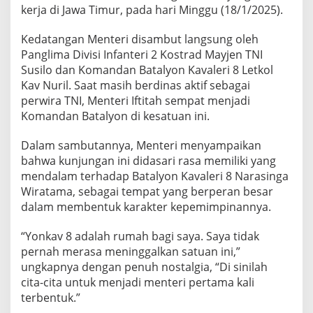
kerja di Jawa Timur, pada hari Minggu (18/1/2025).
u
n
j
Kedatangan Menteri disambut langsung oleh
u
Panglima Divisi Infanteri 2 Kostrad Mayjen TNI
n
Susilo dan Komandan Batalyon Kavaleri 8 Letkol
g
Kav Nuril. Saat masih berdinas aktif sebagai
i
Y
perwira TNI, Menteri Iftitah sempat menjadi
o
Komandan Batalyon di kesatuan ini.
n
k
Dalam sambutannya, Menteri menyampaikan
a
bahwa kunjungan ini didasari rasa memiliki yang
v
8
mendalam terhadap Batalyon Kavaleri 8 Narasinga
K
Wiratama, sebagai tempat yang berperan besar
o
dalam membentuk karakter kepemimpinannya.
s
t
“Yonkav 8 adalah rumah bagi saya. Saya tidak
r
a
pernah merasa meninggalkan satuan ini,”
d
ungkapnya dengan penuh nostalgia, “Di sinilah
P
cita-cita untuk menjadi menteri pertama kali
a
terbentuk.”
s
u