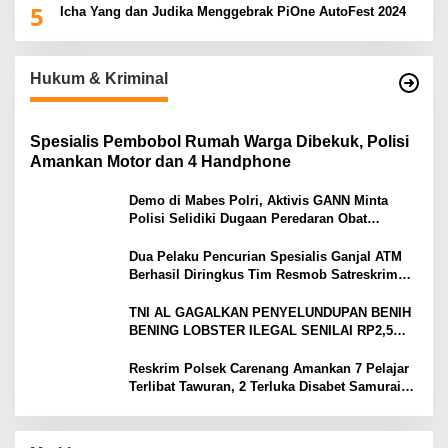
5
Icha Yang dan Judika Menggebrak PiOne AutoFest 2024
Hukum & Kriminal
Spesialis Pembobol Rumah Warga Dibekuk, Polisi
Amankan Motor dan 4 Handphone
Demo di Mabes Polri, Aktivis GANN Minta
Polisi Selidiki Dugaan Peredaran Obat
Terlarang di Tanah Abang
Dua Pelaku Pencurian Spesialis Ganjal ATM
Berhasil Diringkus Tim Resmob Satreskrim
Polres Serang
TNI AL GAGALKAN PENYELUNDUPAN BENIH
BENING LOBSTER ILEGAL SENILAI RP2,5
MILIAR
Reskrim Polsek Carenang Amankan 7 Pelajar
Terlibat Tawuran, 2 Terluka Disabet Samurai
Satu Ditahan