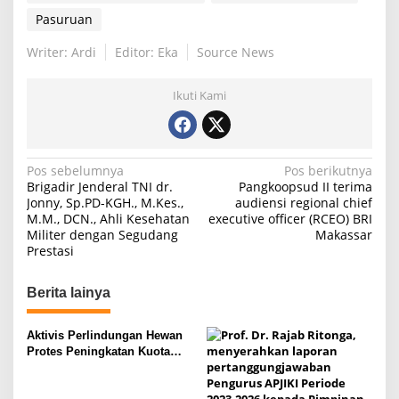
Pasuruan
Writer: Ardi
Editor: Eka
Source News
Ikuti Kami
N
Pos sebelumnya
Pos berikutnya
Brigadir Jenderal TNI dr.
Pangkoopsud II terima
a
Jonny, Sp.PD-KGH., M.Kes.,
audiensi regional chief
M.M., DCN., Ahli Kesehatan
executive officer (RCEO) BRI
v
Militer dengan Segudang
Makassar
i
Prestasi
g
Berita lainya
a
s
Aktivis Perlindungan Hewan
i
Protes Peningkatan Kuota
Ekspor Monyet Ekor Panjang
p