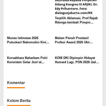
o
s
Terpilih Aklamasi, Prof Rajab
Ritonga kembali Pimpin
APJIKI
Munas Istimewa 2026
Malam Penuh Prestasi!
Putuskan! Bakomubin Kini
Profesi Award 2026 Ukir
Resmi Jadi Harakah
Sejarah Baru di Jakarta
Bakomubin
Korsabhara Baharkam Polri
KONI DKI Dipimpin Hidayat
Konsisten Gelar Jum’at
Humaid Lagi, PON 2028 Jadi
Berkah, Polisi Peduli dan
Target Utama
Berbagi kepada Masyarakat
Depok
Komentar
Kolom Berita