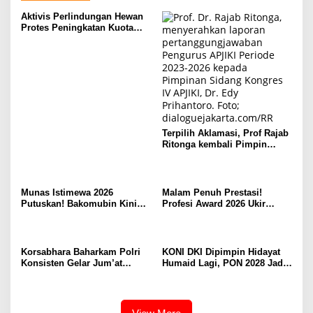
Aktivis Perlindungan Hewan
Protes Peningkatan Kuota
Ekspor Monyet Ekor Panjang
Terpilih Aklamasi, Prof Rajab
Ritonga kembali Pimpin
APJIKI
Munas Istimewa 2026
Malam Penuh Prestasi!
Putuskan! Bakomubin Kini
Profesi Award 2026 Ukir
Resmi Jadi Harakah
Sejarah Baru di Jakarta
Bakomubin
Korsabhara Baharkam Polri
KONI DKI Dipimpin Hidayat
Konsisten Gelar Jum’at
Humaid Lagi, PON 2028 Jadi
Berkah, Polisi Peduli dan
Target Utama
Berbagi kepada Masyarakat
Depok