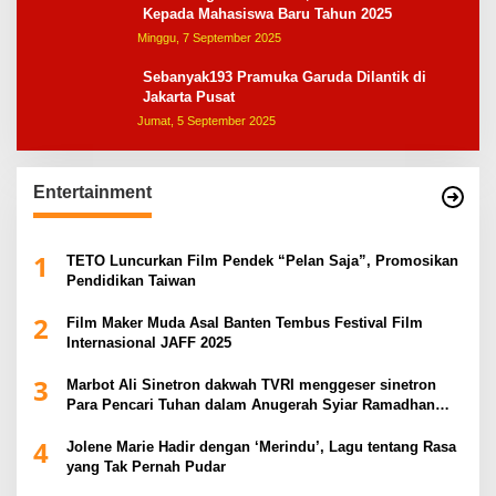
Kepada Mahasiswa Baru Tahun 2025
Minggu, 7 September 2025
Sebanyak193 Pramuka Garuda Dilantik di
Jakarta Pusat
Jumat, 5 September 2025
Entertainment
1
TETO Luncurkan Film Pendek “Pelan Saja”, Promosikan
Pendidikan Taiwan
2
Film Maker Muda Asal Banten Tembus Festival Film
Internasional JAFF 2025
3
Marbot Ali Sinetron dakwah TVRI menggeser sinetron
Para Pencari Tuhan dalam Anugerah Syiar Ramadhan
2025
4
Jolene Marie Hadir dengan ‘Merindu’, Lagu tentang Rasa
yang Tak Pernah Pudar