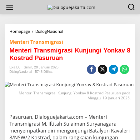
L
e
w
a
t
i
Homepage
/
DialogNasional
M
k
e
Menteri Transmigrasi
e
n
k
t
Menteri Transmigrasi Kunjungi Yonkav 8
o
e
Kostrad Pasuruan
n
r
t
i
Eka DJ
Senin, 20 Januari 2025
e
T
DialogNasional
5748 Dilihat
n
r
a
n
Menteri Transmigrasi Kunjungi Yonkav 8 Kostrad Pasuruan pada
s
Minggu, 19 Januari 2025.
m
i
g
r
Pasuruan, Dialoguejakarta.com – Menteri
a
Transmigrasi M. Iftitah Sulaiman Suryanagara
s
menyempatkan diri mengunjungi Batalyon Kavaleri
i
8/NSW/2 Kostrad, dalam rangkaian kunjungan
K