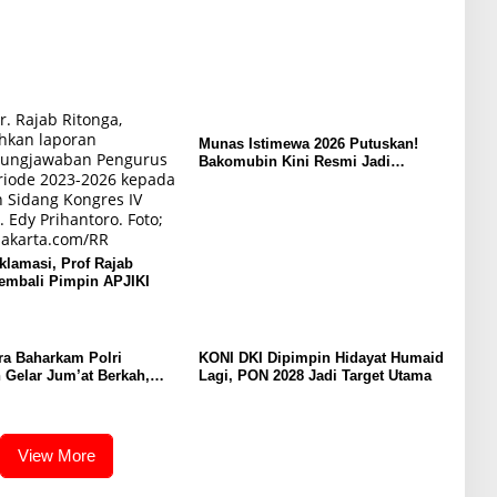
Munas Istimewa 2026 Putuskan!
Bakomubin Kini Resmi Jadi
Harakah Bakomubin
Aklamasi, Prof Rajab
embali Pimpin APJIKI
ra Baharkam Polri
KONI DKI Dipimpin Hidayat Humaid
 Gelar Jum’at Berkah,
Lagi, PON 2028 Jadi Target Utama
duli dan Berbagi kepada
at Depok
View More