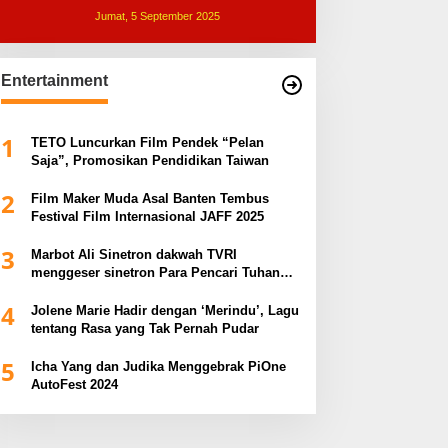
Jumat, 5 September 2025
Entertainment
1
TETO Luncurkan Film Pendek “Pelan
Saja”, Promosikan Pendidikan Taiwan
2
Film Maker Muda Asal Banten Tembus
Festival Film Internasional JAFF 2025
3
Marbot Ali Sinetron dakwah TVRI
menggeser sinetron Para Pencari Tuhan
dalam Anugerah Syiar Ramadhan 2025
4
Jolene Marie Hadir dengan ‘Merindu’, Lagu
tentang Rasa yang Tak Pernah Pudar
5
Icha Yang dan Judika Menggebrak PiOne
AutoFest 2024