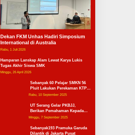
Dekan FKM Unhas Hadiri Simposium
International di Australia
Rabu, 1 Juli 2026
Hamparan Lanskap Alam Lewat Karya Lukis
Tugas Akhir Siswa SMK
Minggu, 26 April 2026
Sebanyak 60 Pelajar SMKN 56
Pluit Lakukan Perekaman KTP
Elektronik Perdana
Rabu, 10 September 2025
UT Serang Gelar PKBJJ,
Berikan Pemahaman Kepada
Mahasiswa Baru Tahun 2025
Minggu, 7 September 2025
Sebanyak193 Pramuka Garuda
Dilantik di Jakarta Pusat