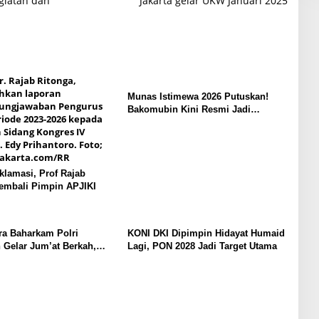
giatan dan
Jakarta gelar UKW Januari 2025
Munas Istimewa 2026 Putuskan!
Bakomubin Kini Resmi Jadi
Harakah Bakomubin
Aklamasi, Prof Rajab
embali Pimpin APJIKI
ra Baharkam Polri
KONI DKI Dipimpin Hidayat Humaid
 Gelar Jum’at Berkah,
Lagi, PON 2028 Jadi Target Utama
duli dan Berbagi kepada
at Depok