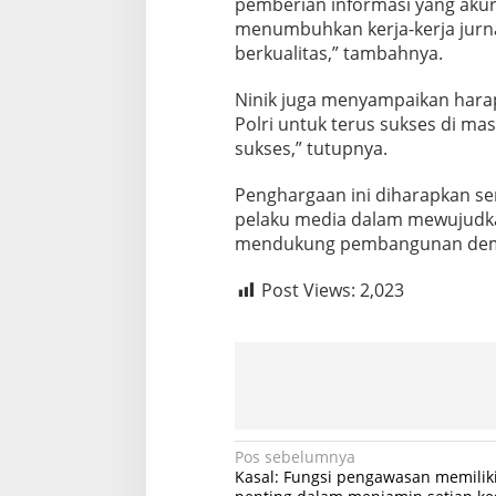
pemberian informasi yang akura
menumbuhkan kerja-kerja jurnal
berkualitas,” tambahnya.
Ninik juga menyampaikan harap
Polri untuk terus sukses di mas
sukses,” tutupnya.
Penghargaan ini diharapkan se
pelaku media dalam mewujudka
mendukung pembangunan demok
Post Views:
2,023
N
Pos sebelumnya
Kasal: Fungsi pengawasan memilik
a