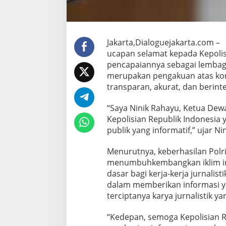
b
a
g
a
Jakarta,Dialoguejakarta.com –
p
ucapan selamat kepada Kepolisi
u
b
pencapaiannya sebagai lembaga
l
merupakan pengakuan atas kom
i
transparan, akurat, dan berint
k
i
“Saya Ninik Rahayu, Ketua De
n
f
Kepolisian Republik Indonesia
o
publik yang informatif,” ujar Ni
r
m
Menurutnya, keberhasilan Polr
a
menumbuhkembangkan iklim inf
t
i
dasar bagi kerja-kerja jurnalist
f
dalam memberikan informasi 
terciptanya karya jurnalistik ya
“Kedepan, semoga Kepolisian