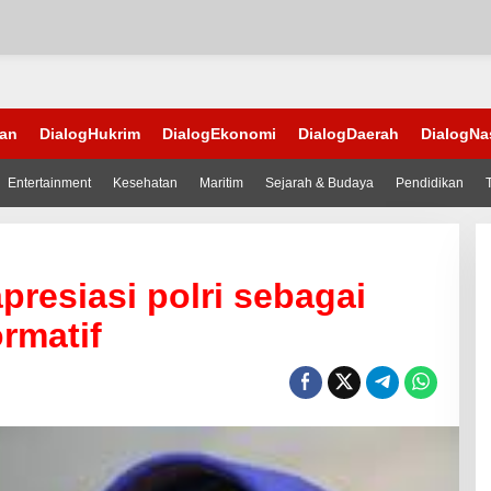
han
DialogHukrim
DialogEkonomi
DialogDaerah
DialogNa
Entertainment
Kesehatan
Maritim
Sejarah & Budaya
Pendidikan
presiasi polri sebagai
rmatif