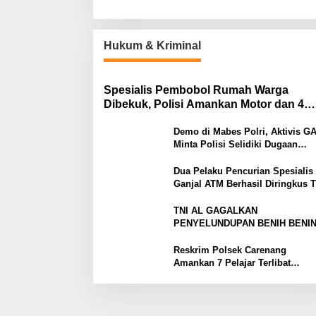
Hukum & Kriminal
Spesialis Pembobol Rumah Warga
Dibekuk, Polisi Amankan Motor dan 4
Handphone
Demo di Mabes Polri, Aktivis G
Minta Polisi Selidiki Dugaan
Peredaran Obat Terlarang di Tan
Abang
Dua Pelaku Pencurian Spesialis
Ganjal ATM Berhasil Diringkus 
Resmob Satreskrim Polres Sera
TNI AL GAGALKAN
PENYELUNDUPAN BENIH BENI
LOBSTER ILEGAL SENILAI RP2
MILIAR
Reskrim Polsek Carenang
Amankan 7 Pelajar Terlibat
Tawuran, 2 Terluka Disabet
Samurai Satu Ditahan