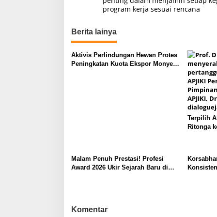
penting dalam menjamin setiap ke
program kerja sesuai rencana
v
i
Berita lainya
g
a
Aktivis Perlindungan Hewan Protes
s
Peningkatan Kuota Ekspor Monyet
Ekor Panjang
i
p
o
s
Terpilih 
Ritonga k
Malam Penuh Prestasi! Profesi
Korsabha
Award 2026 Ukir Sejarah Baru di
Konsisten
Jakarta
Polisi Pe
Masyarak
Komentar