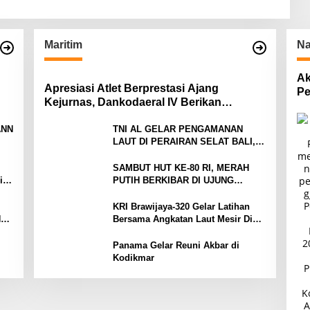
Maritim
Na
Ak
Apresiasi Atlet Berprestasi Ajang
Pe
Kejurnas, Dankodaeral IV Berikan
Pa
Penghargaan Atlet Layar Kepri
ANN
TNI AL GELAR PENGAMANAN
LAUT DI PERAIRAN SELAT BALI,
ah
DUKUNG KELANCARAN ARUS
MUDIK LEBARAN TAHUN
SAMBUT HUT KE-80 RI, MERAH
Tim
PUTIH BERKIBAR DI UJUNG
ng
NEGERI
KRI Brawijaya-320 Gelar Latihan
NG
Bersama Angkatan Laut Mesir Di
,5
Laut Mediterania
Panama Gelar Reuni Akbar di
Kodikmar