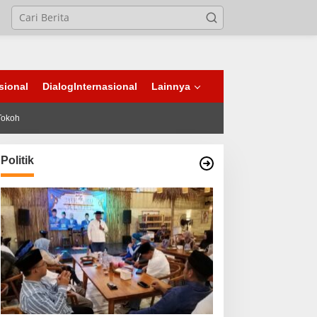
sional
DialogInternasional
Lainnya
Tokoh
Politik