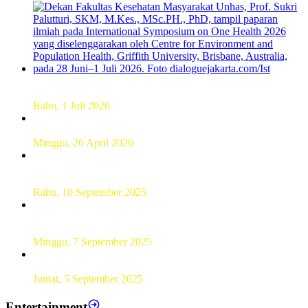
Dekan FKM Unhas Hadiri Simposium International di
Australia
Rabu, 1 Juli 2026
Hamparan Lanskap Alam Lewat Karya Lukis Tugas Akhir
Siswa SMK
Minggu, 26 April 2026
Sebanyak 60 Pelajar SMKN 56 Pluit Lakukan Perekaman
KTP Elektronik Perdana
Rabu, 10 September 2025
UT Serang Gelar PKBJJ, Berikan Pemahaman Kepada
Mahasiswa Baru Tahun 2025
Minggu, 7 September 2025
Sebanyak193 Pramuka Garuda Dilantik di Jakarta Pusat
Jumat, 5 September 2025
Entertainment