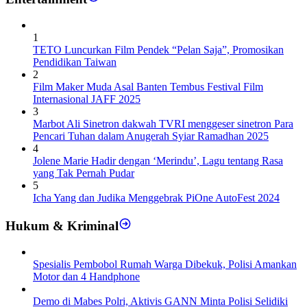
1
TETO Luncurkan Film Pendek “Pelan Saja”, Promosikan
Pendidikan Taiwan
2
Film Maker Muda Asal Banten Tembus Festival Film
Internasional JAFF 2025
3
Marbot Ali Sinetron dakwah TVRI menggeser sinetron Para
Pencari Tuhan dalam Anugerah Syiar Ramadhan 2025
4
Jolene Marie Hadir dengan ‘Merindu’, Lagu tentang Rasa
yang Tak Pernah Pudar
5
Icha Yang dan Judika Menggebrak PiOne AutoFest 2024
Hukum & Kriminal
Spesialis Pembobol Rumah Warga Dibekuk, Polisi Amankan
Motor dan 4 Handphone
Demo di Mabes Polri, Aktivis GANN Minta Polisi Selidiki