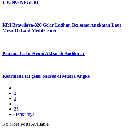
UJUNG NEGERI
KRI Brawijaya-320 Gelar Latihan Bersama Angkatan Laut
Mesir Di Laut Mediterania
Panama Gelar Reuni Akbar di Kodikmar
Koarmada RI gelar baksos di Muara Angke
1
2
3
…
35
Berikutnya
No More Posts Available.