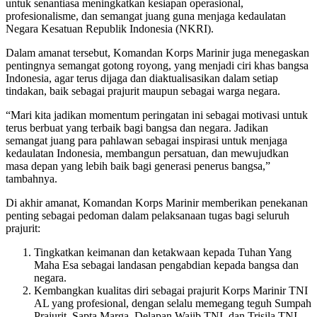
untuk senantiasa meningkatkan kesiapan operasional,
profesionalisme, dan semangat juang guna menjaga kedaulatan
Negara Kesatuan Republik Indonesia (NKRI).
Dalam amanat tersebut, Komandan Korps Marinir juga menegaskan
pentingnya semangat gotong royong, yang menjadi ciri khas bangsa
Indonesia, agar terus dijaga dan diaktualisasikan dalam setiap
tindakan, baik sebagai prajurit maupun sebagai warga negara.
“Mari kita jadikan momentum peringatan ini sebagai motivasi untuk
terus berbuat yang terbaik bagi bangsa dan negara. Jadikan
semangat juang para pahlawan sebagai inspirasi untuk menjaga
kedaulatan Indonesia, membangun persatuan, dan mewujudkan
masa depan yang lebih baik bagi generasi penerus bangsa,”
tambahnya.
Di akhir amanat, Komandan Korps Marinir memberikan penekanan
penting sebagai pedoman dalam pelaksanaan tugas bagi seluruh
prajurit:
Tingkatkan keimanan dan ketakwaan kepada Tuhan Yang
Maha Esa sebagai landasan pengabdian kepada bangsa dan
negara.
Kembangkan kualitas diri sebagai prajurit Korps Marinir TNI
AL yang profesional, dengan selalu memegang teguh Sumpah
Prajurit, Sapta Marga, Delapan Wajib TNI, dan Trisila TNI