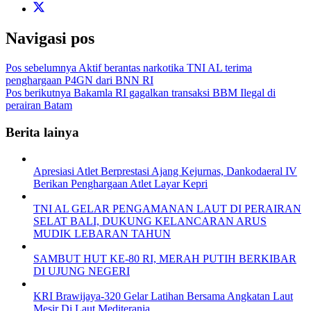
Navigasi pos
Pos sebelumnya
Aktif berantas narkotika TNI AL terima
penghargaan P4GN dari BNN RI
Pos berikutnya
Bakamla RI gagalkan transaksi BBM Ilegal di
perairan Batam
Berita lainya
Apresiasi Atlet Berprestasi Ajang Kejurnas, Dankodaeral IV
Berikan Penghargaan Atlet Layar Kepri
TNI AL GELAR PENGAMANAN LAUT DI PERAIRAN
SELAT BALI, DUKUNG KELANCARAN ARUS
MUDIK LEBARAN TAHUN
SAMBUT HUT KE-80 RI, MERAH PUTIH BERKIBAR
DI UJUNG NEGERI
KRI Brawijaya-320 Gelar Latihan Bersama Angkatan Laut
Mesir Di Laut Mediterania