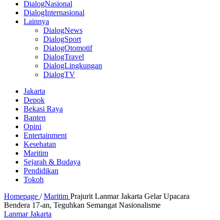
DialogNasional
DialogInternasional
Lainnya
DialogNews
DialogSport
DialogOtomotif
DialogTravel
DialogLingkungan
DialogTV
Jakarta
Depok
Bekasi Raya
Banten
Opini
Entertainment
Kesehatan
Maritim
Sejarah & Budaya
Pendidikan
Tokoh
Homepage
/
Maritim
Prajurit Lanmar Jakarta Gelar Upacara
Bendera 17-an, Teguhkan Semangat Nasionalisme
Lanmar Jakarta