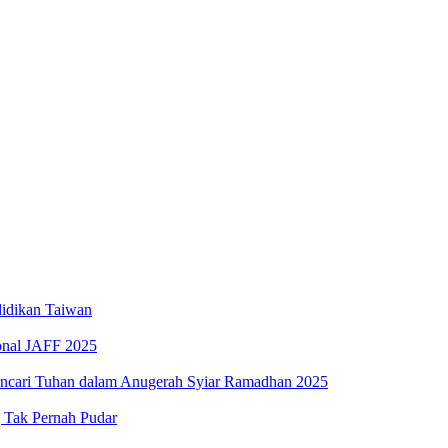
iswa SMK
Elektronik Perdana
swa Baru Tahun 2025
idikan Taiwan
ional JAFF 2025
encari Tuhan dalam Anugerah Syiar Ramadhan 2025
g Tak Pernah Pudar