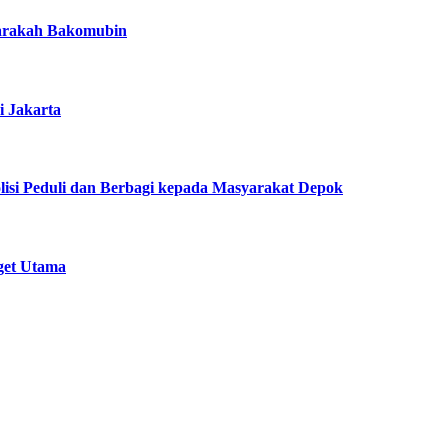
Harakah Bakomubin
i Jakarta
lisi Peduli dan Berbagi kepada Masyarakat Depok
get Utama