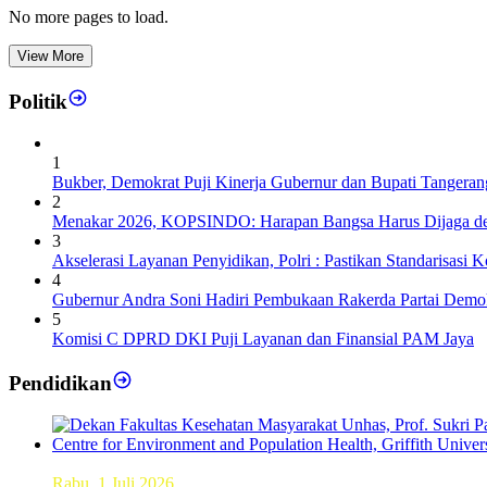
No more pages to load.
View More
Politik
1
Bukber, Demokrat Puji Kinerja Gubernur dan Bupati Tangeran
2
Menakar 2026, KOPSINDO: Harapan Bangsa Harus Dijaga de
3
Akselerasi Layanan Penyidikan, Polri : Pastikan Standarisasi K
4
Gubernur Andra Soni Hadiri Pembukaan Rakerda Partai Demok
5
Komisi C DPRD DKI Puji Layanan dan Finansial PAM Jaya
Pendidikan
Dekan FKM Unhas Hadiri Simposium International di Australi
Rabu, 1 Juli 2026