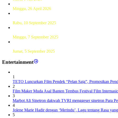
Hamparan Lanskap Alam Lewat Karya Lukis Tugas Akhir S
Minggu, 26 April 2026
Sebanyak 60 Pelajar SMKN 56 Pluit Lakukan Perekaman KTP 
Rabu, 10 September 2025
UT Serang Gelar PKBJJ, Berikan Pemahaman Kepada Mahasi
Minggu, 7 September 2025
Sebanyak193 Pramuka Garuda Dilantik di Jakarta Pusat
Jumat, 5 September 2025
Entertainment
1
TETO Luncurkan Film Pendek “Pelan Saja”, Promosikan Pend
2
Film Maker Muda Asal Banten Tembus Festival Film Internas
3
Marbot Ali Sinetron dakwah TVRI menggeser sinetron Para P
4
Jolene Marie Hadir dengan ‘Merindu’, Lagu tentang Rasa yan
5