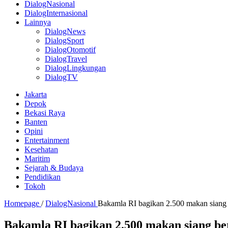
DialogNasional
DialogInternasional
Lainnya
DialogNews
DialogSport
DialogOtomotif
DialogTravel
DialogLingkungan
DialogTV
Jakarta
Depok
Bekasi Raya
Banten
Opini
Entertainment
Kesehatan
Maritim
Sejarah & Budaya
Pendidikan
Tokoh
Homepage
/
DialogNasional
Bakamla RI bagikan 2.500 makan siang 
Bakamla RI bagikan 2.500 makan siang be