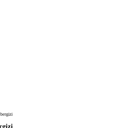
bergizi
rgizi