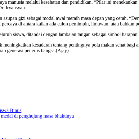
a manusia melalui kesehatan dan pendidikan. “Pilar ini menekankan 
r. Irvansyah.
n asupan gizi sebagai modal awal meraih masa depan yang cerah. “Den
a percaya di antara kalian ada calon pemimpin, ilmuwan, atau bahkan p
luruh siswa, ditandai dengan lambaian tangan sebagai simbol harapan
k meningkatkan kesadaran tentang pentingnya pola makan sehat bagi 
nan generasi penerus bangsa.(Ajay)
siswa Binus
medal di penghujung masa bhaktinya