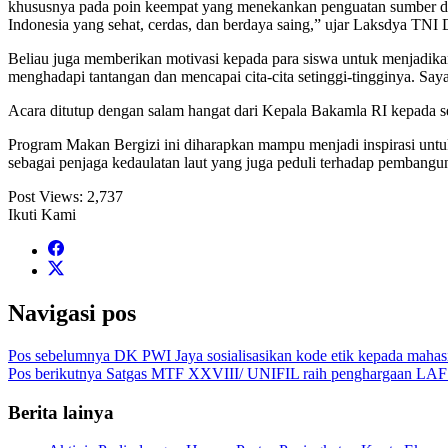
khususnya pada poin keempat yang menekankan penguatan sumber day
Indonesia yang sehat, cerdas, dan berdaya saing,” ujar Laksdya TNI D
Beliau juga memberikan motivasi kepada para siswa untuk menjadika
menghadapi tantangan dan mencapai cita-cita setinggi-tingginya. Say
Acara ditutup dengan salam hangat dari Kepala Bakamla RI kepada se
Program Makan Bergizi ini diharapkan mampu menjadi inspirasi untu
sebagai penjaga kedaulatan laut yang juga peduli terhadap pembangu
Post Views:
2,737
Ikuti Kami
Navigasi pos
Pos sebelumnya
DK PWI Jaya sosialisasikan kode etik kepada maha
Pos berikutnya
Satgas MTF XXVIII/ UNIFIL raih penghargaan LAF 
Berita lainya