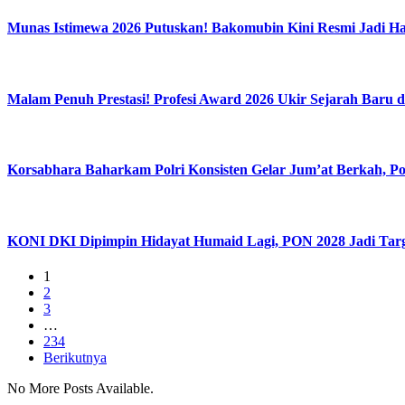
Munas Istimewa 2026 Putuskan! Bakomubin Kini Resmi Jadi 
Malam Penuh Prestasi! Profesi Award 2026 Ukir Sejarah Baru d
Korsabhara Baharkam Polri Konsisten Gelar Jum’at Berkah, Po
KONI DKI Dipimpin Hidayat Humaid Lagi, PON 2028 Jadi Tar
1
2
3
…
234
Berikutnya
No More Posts Available.