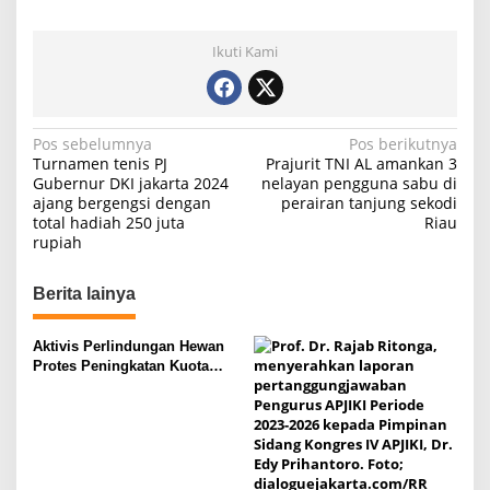
Ikuti Kami
N
Pos sebelumnya
Pos berikutnya
Turnamen tenis PJ
Prajurit TNI AL amankan 3
a
Gubernur DKI jakarta 2024
nelayan pengguna sabu di
ajang bergengsi dengan
perairan tanjung sekodi
v
total hadiah 250 juta
Riau
i
rupiah
g
Berita lainya
a
s
Aktivis Perlindungan Hewan
i
Protes Peningkatan Kuota
Ekspor Monyet Ekor Panjang
p
o
s