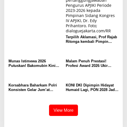
Terpilih Aklamasi, Prof Rajab
Ritonga kembali Pimpin
APJIKI
Munas Istimewa 2026
Malam Penuh Prestasi!
Putuskan! Bakomubin Kini
Profesi Award 2026 Ukir
Resmi Jadi Harakah
Sejarah Baru di Jakarta
Bakomubin
Korsabhara Baharkam Polri
KONI DKI Dipimpin Hidayat
Konsisten Gelar Jum’at
Humaid Lagi, PON 2028 Jadi
Berkah, Polisi Peduli dan
Target Utama
Berbagi kepada Masyarakat
Depok
View More