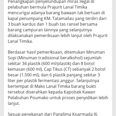
Penangkapan penyelundupan miras ilegal di
n
pelabuhan bermula Prajurit Lanal Timika
d
mencurigai adanya barang bawaan tak bertuan di
u
p
kapal penumpang KM. Tatamailau yang terdiri dari
a
3 buah kardus dan 1 buah tas ransel bersama
n
barang campuran lainnya yang selanjutnya
m
dilaksanakan pemeriksaan lebih lanjut oleh Prajurit
i
r
Lanal Timika.
a
s
Berdasar hasil pemeriksaan, ditemukan Minuman
d
Sopi (Minuman tradisional beralkohol) sejumlah
i
sekitar 34 plastik (600 ml/plastik) dan 8 botol
M
i
kemasan (600 ml), Cap Tikus (CT) sebanyak 2 botol
m
besar (1.500 ml), dan 6 plastik panjang sekitar 3
i
liter per plastik fermentasi anggur. Selanjutnya
k
bertempat di Mako Lanal Timika barang bukti
a
tersebut diserahkan kepada Kapolsek Kawan
P
a
Pelabuhan Poumako untuk proses penyidikan lebih
p
lanjut.
u
a
Sesuai penekanan dari Panglima Koarmada III,
T