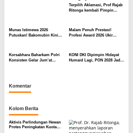
Terpilih Aklamasi, Prof Rajab
Ritonga kembali Pimpin
APJIKI
Munas Istimewa 2026
Malam Penuh Prestasi!
Putuskan! Bakomubin Kini
Profesi Award 2026 Ukir
Resmi Jadi Harakah
Sejarah Baru di Jakarta
Bakomubin
Korsabhara Baharkam Polri
KONI DKI Dipimpin Hidayat
Konsisten Gelar Jum’at
Humaid Lagi, PON 2028 Jadi
Berkah, Polisi Peduli dan
Target Utama
Berbagi kepada Masyarakat
Depok
Komentar
Kolom Berita
Aktivis Perlindungan Hewan
Protes Peningkatan Kuota
Ekspor Monyet Ekor Panjang