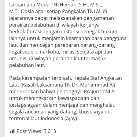
Laksamana Muda TNI Hersan, S.H., M.Si.,
e
n
M.Tr.Opsla agar setiap Pangkalan TNI AL di
g
jajarannya dapat melaksanakan pengamanan
a
perairan pelabuhan di wilayah kerjanya
h
berkolaborasi dengan instansi penegak hukum
lainnya untuk menjamin keamanan para pengguna
laut dan mencegah peredaran barang-barang
ilegal seperti narkoba, miras, senjata api dan
amunisi di wilayah perairan laut termasuk
pelabuhan laut.
Pada kesempatan terpisah, Kepala Staf Angkatan
Laut (Kasal) Laksamana TN Dr. Muhammad Ali
menekankan bahwa pentingnya Prajurit TNI AL
untuk meningkatkan kewaspadaan dan
kesiapsiagaan dalam menjaga dan menghalau
segala ancaman yang datang, khususnya di
teritorial laut Indonesia.(Ajay)
Post Views:
3,013