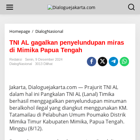
L
e
w
a
t
i
Homepage
/
DialogNasional
T
k
N
e
TNI AL gagalkan penyelundupan miras
I
k
A
di Mimika Papua Tengah
o
L
n
g
Redaksi
Senin, 9 Desember 2024
t
DialogNasional
3013 Dilihat
a
e
g
n
a
l
Jakarta, Dialoguejakarta.com — Prajurit TNI AL
k
a
dalam hal ini Pangkalan TNI AL (Lanal) Timika
n
berhasil menggagalkan penyelundupan minuman
p
beralkohol ilegal yang diangkut menggunakan KM.
e
Tatamailau di Pelabuhan Umum Poumako Distrik
n
Mimika Timur Kabupaten Mimika, Papua Tengah.
y
e
Minggu (8/12).
l
u