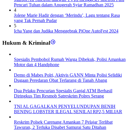
Pencari Tuhan dalam Anugerah Syiar Ramadhan 2025
4
Jolene Marie Hadir dengan ‘Merindu’, Lagu tentang Rasa
yang Tak Pernah Pudar
5
Icha Yang dan Judika Menggebrak PiOne AutoFest 2024
Hukum & Kriminal
Spesialis Pembobol Rumah Warga Dibekuk, Polisi Amankan
Motor dan 4 Handphone
Demo di Mabes Polri, Aktivis GANN Minta Polisi Selidiki
Dugaan Peredaran Obat Terlarang di Tanah Abang
Dua Pelaku Pencurian Spesialis Ganjal ATM Berhasil
Diringkus Tim Resmob Satreskrim Polres Serang
TNI AL GAGALKAN PENYELUNDUPAN BENIH
BENING LOBSTER ILEGAL SENILAI RP2,5 MILIAR
Reskrim Polsek Carenang Amankan 7 Pelajar Terlibat
Tawuran, 2 Terluka Disabet Samurai Satu Ditahan