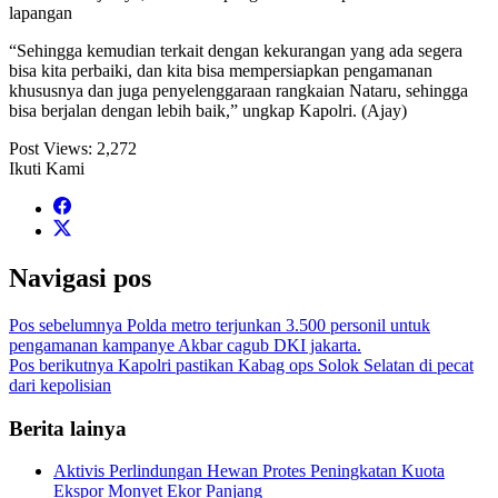
lapangan
“Sehingga kemudian terkait dengan kekurangan yang ada segera
bisa kita perbaiki, dan kita bisa mempersiapkan pengamanan
khususnya dan juga penyelenggaraan rangkaian Nataru, sehingga
bisa berjalan dengan lebih baik,” ungkap Kapolri. (Ajay)
Post Views:
2,272
Ikuti Kami
Navigasi pos
Pos sebelumnya
Polda metro terjunkan 3.500 personil untuk
pengamanan kampanye Akbar cagub DKI jakarta.
Pos berikutnya
Kapolri pastikan Kabag ops Solok Selatan di pecat
dari kepolisian
Berita lainya
Aktivis Perlindungan Hewan Protes Peningkatan Kuota
Ekspor Monyet Ekor Panjang