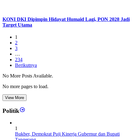
KONI DKI Dipimpin Hidayat Humaid Lagi, PON 2028 Jadi
Target Utama
1
2
3
…
234
Berikutnya
No More Posts Available.
No more pages to load.
View More
Politik
1
Bukber, Demokrat Puji Kinerja Gubernur dan Bupati
Tangerang