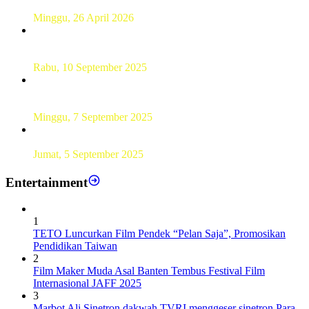
Siswa SMK
Minggu, 26 April 2026
Sebanyak 60 Pelajar SMKN 56 Pluit Lakukan Perekaman
KTP Elektronik Perdana
Rabu, 10 September 2025
UT Serang Gelar PKBJJ, Berikan Pemahaman Kepada
Mahasiswa Baru Tahun 2025
Minggu, 7 September 2025
Sebanyak193 Pramuka Garuda Dilantik di Jakarta Pusat
Jumat, 5 September 2025
Entertainment
1
TETO Luncurkan Film Pendek “Pelan Saja”, Promosikan
Pendidikan Taiwan
2
Film Maker Muda Asal Banten Tembus Festival Film
Internasional JAFF 2025
3
Marbot Ali Sinetron dakwah TVRI menggeser sinetron Para