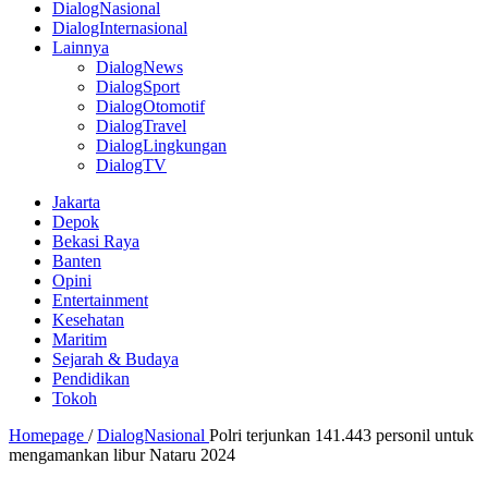
DialogNasional
DialogInternasional
Lainnya
DialogNews
DialogSport
DialogOtomotif
DialogTravel
DialogLingkungan
DialogTV
Jakarta
Depok
Bekasi Raya
Banten
Opini
Entertainment
Kesehatan
Maritim
Sejarah & Budaya
Pendidikan
Tokoh
Homepage
/
DialogNasional
Polri terjunkan 141.443 personil untuk
mengamankan libur Nataru 2024