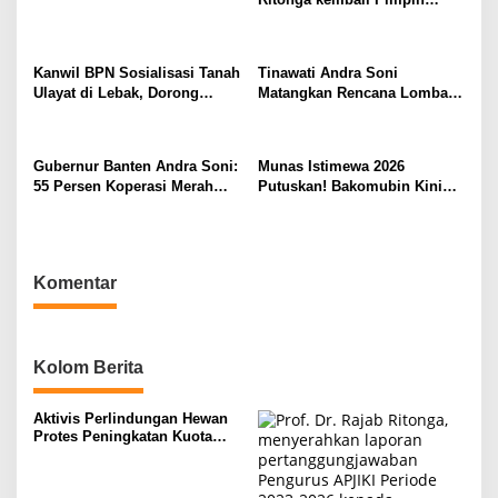
APJIKI
Kanwil BPN Sosialisasi Tanah
Tinawati Andra Soni
Ulayat di Lebak, Dorong
Matangkan Rencana Lomba
Sertifikasi Pastikan Tanah
Pemberdayaan Keluarga se-
Adat Punya Kepastian Hukum
Provinsi Banten
Gubernur Banten Andra Soni:
Munas Istimewa 2026
55 Persen Koperasi Merah
Putuskan! Bakomubin Kini
Putih di Banten Sudah Miliki
Resmi Jadi Harakah
Lahan
Bakomubin
Komentar
Kolom Berita
Aktivis Perlindungan Hewan
Protes Peningkatan Kuota
Ekspor Monyet Ekor Panjang