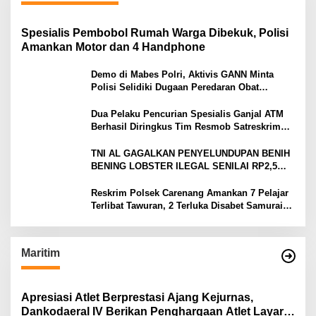
Spesialis Pembobol Rumah Warga Dibekuk, Polisi
Amankan Motor dan 4 Handphone
Demo di Mabes Polri, Aktivis GANN Minta
Polisi Selidiki Dugaan Peredaran Obat
Terlarang di Tanah Abang
Dua Pelaku Pencurian Spesialis Ganjal ATM
Berhasil Diringkus Tim Resmob Satreskrim
Polres Serang
TNI AL GAGALKAN PENYELUNDUPAN BENIH
BENING LOBSTER ILEGAL SENILAI RP2,5
MILIAR
Reskrim Polsek Carenang Amankan 7 Pelajar
Terlibat Tawuran, 2 Terluka Disabet Samurai
Satu Ditahan
Maritim
Apresiasi Atlet Berprestasi Ajang Kejurnas,
Dankodaeral IV Berikan Penghargaan Atlet Layar