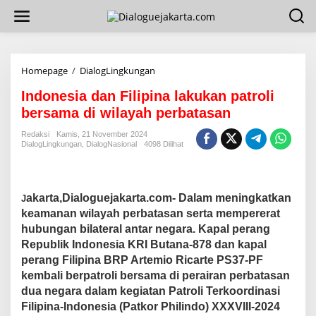
L
e
w
a
t
i
Homepage
/
DialogLingkungan
I
k
n
e
Indonesia dan Filipina lakukan patroli
d
k
o
bersama di wilayah perbatasan
o
n
n
e
Redaksi
Kamis, 21 November 2024
t
DialogLingkungan
,
DialogNasional
4098 Dilihat
s
e
i
n
a
d
a
akarta,Dialoguejakarta.com- Dalam meningkatkan
J
n
keamanan wilayah perbatasan serta mempererat
F
hubungan bilateral antar negara. Kapal perang
i
Republik Indonesia KRI Butana-878 dan kapal
l
perang Filipina BRP Artemio Ricarte PS37-PF
i
p
kembali berpatroli bersama di perairan perbatasan
i
dua negara dalam kegiatan Patroli Terkoordinasi
n
Filipina-Indonesia (Patkor Philindo) XXXVIII-2024
a