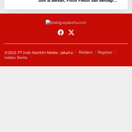
Jum’at Berkah, Polisi Peduli dan Berbagi
kepada Masyarakat Depok
©2023. PT Indo Maritim Media - Jakarta
Redaksi
Regulasi
Indeks Berita