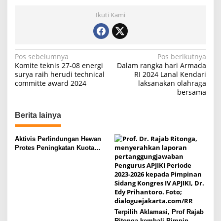
Ikuti Kami
N
Pos sebelumnya
Pos berikutnya
Komite teknis 27-08 energi
Dalam rangka hari Armada
a
surya raih herudi technical
RI 2024 Lanal Kendari
committe award 2024
laksanakan olahraga
v
bersama
i
g
Berita lainya
a
s
Aktivis Perlindungan Hewan
Protes Peningkatan Kuota
i
Ekspor Monyet Ekor Panjang
p
o
s
Terpilih Aklamasi, Prof Rajab
Ritonga kembali Pimpin