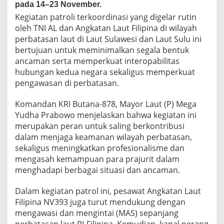
pada 14–23 November.
l
a
Kegiatan patroli terkoordinasi yang digelar rutin
k
oleh TNI AL dan Angkatan Laut Filipina di wilayah
u
perbatasan laut di Laut Sulawesi dan Laut Sulu ini
k
bertujuan untuk meminimalkan segala bentuk
a
ancaman serta memperkuat interopabilitas
n
p
hubungan kedua negara sekaligus memperkuat
a
pengawasan di perbatasan.
t
r
Komandan KRI Butana-878, Mayor Laut (P) Mega
o
Yudha Prabowo menjelaskan bahwa kegiatan ini
l
i
merupakan peran untuk saling berkontribusi
b
dalam menjaga keamanan wilayah perbatasan,
e
sekaligus meningkatkan profesionalisme dan
r
mengasah kemampuan para prajurit dalam
s
a
menghadapi berbagai situasi dan ancaman.
m
a
Dalam kegiatan patrol ini, pesawat Angkatan Laut
d
Filipina NV393 juga turut mendukung dengan
i
mengawasi dan mengintai (MAS) sepanjang
w
i