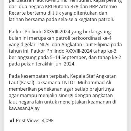
perbatasan laut RI-Filipina. Kemudian, kapal perang
l
dari dua negara KRI Butana-878 dan BRP Artemio
a
Recarte bertemu di titik yang ditentukan dan
y
latihan bersama pada sela-sela kegiatan patroli.
a
h
p
Patkor Philindo XXXVIII-2024 yang berlangsung
e
bulan ini merupakan patroli terkoordinasi ke-4
r
yang digelar TNI AL dan Angkatan Laut Filipina pada
b
tahun ini. Patkor Philindo XXXVIII-2024 tahap ke-3
a
berlangsung pada 5–14 September, dan tahap ke-2
t
a
pada pekan terakhir Juni 2024.
s
a
Pada kesempatan terpisah, Kepala Staf Angkatan
n
Laut (Kasal) Laksamana TNI Dr. Muhammad Ali
memberikan penekanan agar setiap prajuritnya
agar mampu menjalin sinergi dengan angkatan
laut negara lain untuk menciptakan keamanan di
kawasan.(Ajay
Post Views:
4,098