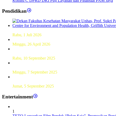
Komisi C DPRD DKI Puji Layanan dan Finansial PAM Jaya
Pendidikan
Dekan FKM Unhas Hadiri Simposium International di Australi
Rabu, 1 Juli 2026
Hamparan Lanskap Alam Lewat Karya Lukis Tugas Akhir S
Minggu, 26 April 2026
Sebanyak 60 Pelajar SMKN 56 Pluit Lakukan Perekaman KTP 
Rabu, 10 September 2025
UT Serang Gelar PKBJJ, Berikan Pemahaman Kepada Mahasi
Minggu, 7 September 2025
Sebanyak193 Pramuka Garuda Dilantik di Jakarta Pusat
Jumat, 5 September 2025
Entertainment
1
TETO Luncurkan Film Pendek “Pelan Saja”, Promosikan Pend