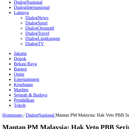
DialogNasional
DialogInternasional
Lainnya
DialogNews
DialogSport
DialogOtomotif
DialogTravel
DialogLingkungan
DialogTV
Jakarta
Depok
Bekasi Raya
Banten
Opini
Entertainment
Kesehatan
Maritim
Sejarah & Budaya
Pendidikan
Tokoh
Homepage
/
DialogNasional
Mantan PM Malaysia: Hak Veto PBB Se
Mantan PM Malaysia: Hak Veto PBB Seri