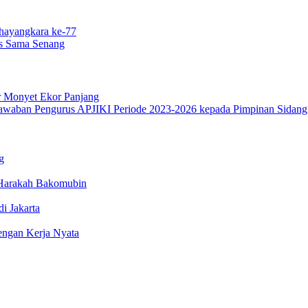
hayangkara ke-77
as Sama Senang
r Monyet Ekor Panjang
g
 Harakah Bakomubin
i Jakarta
ngan Kerja Nyata