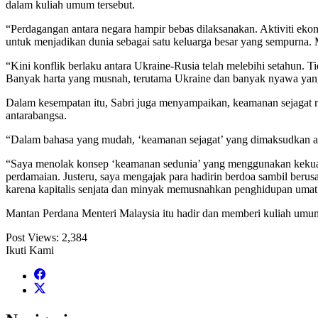
dalam kuliah umum tersebut.
“Perdagangan antara negara hampir bebas dilaksanakan. Aktiviti ekono
untuk menjadikan dunia sebagai satu keluarga besar yang sempurna.
“Kini konflik berlaku antara Ukraine-Rusia telah melebihi setahun
Banyak harta yang musnah, terutama Ukraine dan banyak nyawa yang
Dalam kesempatan itu, Sabri juga menyampaikan, keamanan sejagat 
antarabangsa.
“Dalam bahasa yang mudah, ‘keamanan sejagat’ yang dimaksudkan ada
“Saya menolak konsep ‘keamanan sedunia’ yang menggunakan kekuat
perdamaian. Justeru, saya mengajak para hadirin berdoa sambil berusa
karena kapitalis senjata dan minyak memusnahkan penghidupan umat ma
Mantan Perdana Menteri Malaysia itu hadir dan memberi kuliah umu
Post Views:
2,384
Ikuti Kami