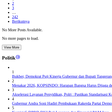
2
3
…
242
Berikutnya
No More Posts Available.
No more pages to load.
View More
Politik
1
Bukber, Demokrat Puji Kinerja Gubernur dan Bupati Tangeran
2
Menakar 2026, KOPSINDO: Harapan Bangsa Harus Dijaga de
3
Akselerasi Layanan Penyidikan, Polri : Pastikan Standarisasi K
4
Gubernur Andra Soni Hadiri Pembukaan Rakerda Partai Demok
5