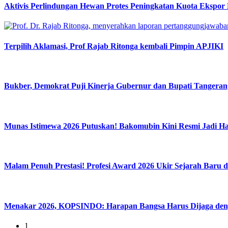
Aktivis Perlindungan Hewan Protes Peningkatan Kuota Ekspor
Terpilih Aklamasi, Prof Rajab Ritonga kembali Pimpin APJIKI
Bukber, Demokrat Puji Kinerja Gubernur dan Bupati Tangeran
Munas Istimewa 2026 Putuskan! Bakomubin Kini Resmi Jadi 
Malam Penuh Prestasi! Profesi Award 2026 Ukir Sejarah Baru d
Menakar 2026, KOPSINDO: Harapan Bangsa Harus Dijaga den
1