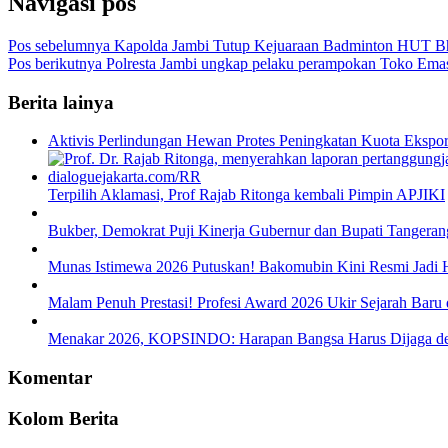
Navigasi pos
Pos sebelumnya
Kapolda Jambi Tutup Kejuaraan Badminton HUT B
Pos berikutnya
Polresta Jambi ungkap pelaku perampokan Toko Em
Berita lainya
Aktivis Perlindungan Hewan Protes Peningkatan Kuota Ekspo
Terpilih Aklamasi, Prof Rajab Ritonga kembali Pimpin APJIKI
Bukber, Demokrat Puji Kinerja Gubernur dan Bupati Tangeran
Munas Istimewa 2026 Putuskan! Bakomubin Kini Resmi Jadi
Malam Penuh Prestasi! Profesi Award 2026 Ukir Sejarah Baru d
Menakar 2026, KOPSINDO: Harapan Bangsa Harus Dijaga de
Komentar
Kolom Berita