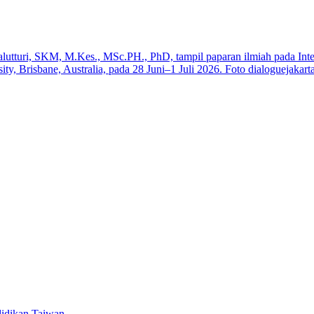
a
iswa SMK
Elektronik Perdana
swa Baru Tahun 2025
idikan Taiwan