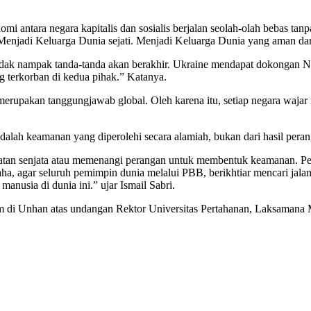
mi antara negara kapitalis dan sosialis berjalan seolah-olah bebas ta
 Menjadi Keluarga Dunia sejati. Menjadi Keluarga Dunia yang aman da
. Tidak nampak tanda-tanda akan berakhir. Ukraine mendapat dokonga
 terkorban di kedua pihak.” Katanya.
merupakan tanggungjawab global. Oleh karena itu, setiap negara waj
lah keamanan yang diperolehi secara alamiah, bukan dari hasil peran
an senjata atau memenangi perangan untuk membentuk keamanan. Pera
ha, agar seluruh pemimpin dunia melalui PBB, berikhtiar mencari jalan
nusia di dunia ini.” ujar Ismail Sabri.
m di Unhan atas undangan Rektor Universitas Pertahanan, Laksamana