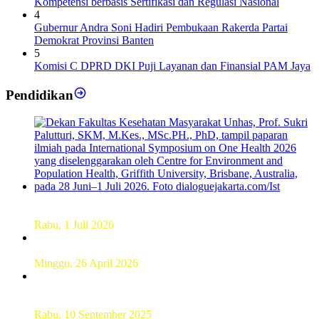
Kompetensi berbasis Sertifikasi dan Regulasi Nasional
4
Gubernur Andra Soni Hadiri Pembukaan Rakerda Partai
Demokrat Provinsi Banten
5
Komisi C DPRD DKI Puji Layanan dan Finansial PAM Jaya
Pendidikan
Dekan FKM Unhas Hadiri Simposium International di
Australia
Rabu, 1 Juli 2026
Hamparan Lanskap Alam Lewat Karya Lukis Tugas Akhir
Siswa SMK
Minggu, 26 April 2026
Sebanyak 60 Pelajar SMKN 56 Pluit Lakukan Perekaman
KTP Elektronik Perdana
Rabu, 10 September 2025