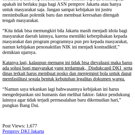
apakah ini berlaku juga bagi ASN pemprov Jakarta atau hanya
untuk masyarakat saja. Jangan sampai kebijakan ini justru
menimbulkan polemik baru dan membuat keresahan ditengah
tengah masyarakat.
“Kita tidak bisa memungkiri bila Jakarta masih menjadi idola bagi
masyarakat daerah lainnya, karena memiliki keberpihakan kepada
masyarakat dan program programnya pun pro kepada masyarakat,
namun kebijakan penonaktifan NIK ini menjadi kontradiktif,”
demikian ujarnya.
Katanya lagi, kalaupun memang ini tidak bisa dievaluasi maka harus
ada solusi bagi masyarakat yang terdampak, Disdukcapil DKI serta
dinas terkait harus membuat posko dan menjemput bola untuk dapat
memfasilitasi segala bentuk kebutuhan legalitas dokumen warga.
“Namun saya tekankan lagi bahwasannya kebijakan ini harus
mengedepankan sisi humanis dan melihat faktor- faktor pendukung
lainnya agar tidak terjadi permasalahan baru dikemudian hari,”
pungkas Bang Dai.
Post Views:
1,677
Pemprov DKI Jakarta