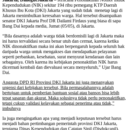
Kependudukan (NIK) sekitar 194 ribu pemegang KTP Daerah
Khusus Ibu Kota (DKI) Jakarta yang sudah tidak menetap lagi di
Jakarta menimbulkan keresahan warga. Hal tersebut disampaikan
senator DKI Jakarta Prof DR Dailami Firdaus yang biasa di sapa
Bang Dai kepada media, Jumat (05/05), di Jakarta.
“Bila dasarnya adalah warga tidak berdomisili lagi di Jakarta maka
ini harus tervalidasi secara benar utuh dan cermat, karena ketika
NIK dinonaktifkan maka ini akan berpengaruh kepada seluruh hak
daripada warga untuk mengakses dan mendapatkan pelayanan
seperti perbankan, kesehatan, surat menyurat kendaraan dan lain
sebagainya. Oleh karena itu kebijakan penonaktifan NIK harus
dicermati kembali dan dievaluasi secara menyeluruh,” Ujar Bang
Dai.
Anggota DPD RI Provinsi DKI Jakarta ini juga menanyakan
urgensi dari kebijakan tersebut, Bila permasalahannya adalah
bertujuan untuk pemberian bantuan sosial atau bansos bisa lebih
tepat sasaran dan akurat. Maka solusinya tidak perlu penonaktifkan,
tetapi cukup validasi kelayakan sebagai penerima atau tidak,”
imbuhnya
Ia juga mengingatkan apa yang menjadi keputusan tersebut harus
menjadi bahan pertimbangan pemerintah provinsi DKI Jakarta,
terutama Dinas Kependudukan dan Catatan Sipil (Disdukcapil),