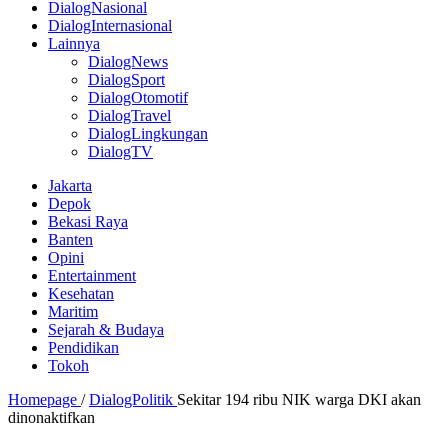
DialogNasional
DialogInternasional
Lainnya
DialogNews
DialogSport
DialogOtomotif
DialogTravel
DialogLingkungan
DialogTV
Jakarta
Depok
Bekasi Raya
Banten
Opini
Entertainment
Kesehatan
Maritim
Sejarah & Budaya
Pendidikan
Tokoh
Homepage
/
DialogPolitik
Sekitar 194 ribu NIK warga DKI akan
dinonaktifkan