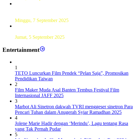
UT Serang Gelar PKBJJ, Berikan Pemahaman Kepada
Mahasiswa Baru Tahun 2025
Minggu, 7 September 2025
Sebanyak193 Pramuka Garuda Dilantik di Jakarta Pusat
Jumat, 5 September 2025
Entertainment
1
TETO Luncurkan Film Pendek “Pelan Saja”, Promosikan
Pendidikan Taiwan
2
Film Maker Muda Asal Banten Tembus Festival Film
Internasional JAFF 2025
3
Marbot Ali Sinetron dakwah TVRI menggeser sinetron Para
Pencari Tuhan dalam Anugerah Syiar Ramadhan 2025
4
Jolene Marie Hadir dengan ‘Merindu’, Lagu tentang Rasa
yang Tak Pernah Pudar
5