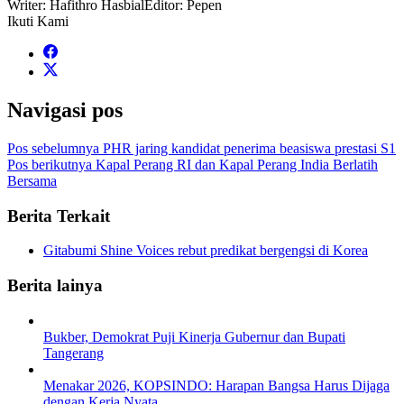
Writer: Hafithro Hasbial
Editor: Pepen
Ikuti Kami
Navigasi pos
Pos sebelumnya
PHR jaring kandidat penerima beasiswa prestasi S1
Pos berikutnya
Kapal Perang RI dan Kapal Perang India Berlatih
Bersama
Berita Terkait
Gitabumi Shine Voices rebut predikat bergengsi di Korea
Berita lainya
Bukber, Demokrat Puji Kinerja Gubernur dan Bupati
Tangerang
Menakar 2026, KOPSINDO: Harapan Bangsa Harus Dijaga
dengan Kerja Nyata