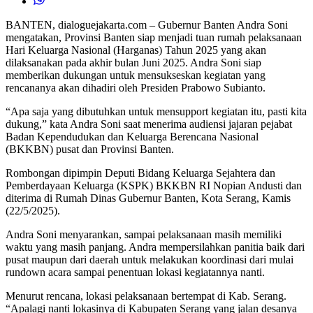
BANTEN, dialoguejakarta.com – Gubernur Banten Andra Soni
mengatakan, Provinsi Banten siap menjadi tuan rumah pelaksanaan
Hari Keluarga Nasional (Harganas) Tahun 2025 yang akan
dilaksanakan pada akhir bulan Juni 2025. Andra Soni siap
memberikan dukungan untuk mensukseskan kegiatan yang
rencananya akan dihadiri oleh Presiden Prabowo Subianto.
“Apa saja yang dibutuhkan untuk mensupport kegiatan itu, pasti kita
dukung,” kata Andra Soni saat menerima audiensi jajaran pejabat
Badan Kependudukan dan Keluarga Berencana Nasional
(BKKBN) pusat dan Provinsi Banten.
Rombongan dipimpin Deputi Bidang Keluarga Sejahtera dan
Pemberdayaan Keluarga (KSPK) BKKBN RI Nopian Andusti dan
diterima di Rumah Dinas Gubernur Banten, Kota Serang, Kamis
(22/5/2025).
Andra Soni menyarankan, sampai pelaksanaan masih memiliki
waktu yang masih panjang. Andra mempersilahkan panitia baik dari
pusat maupun dari daerah untuk melakukan koordinasi dari mulai
rundown acara sampai penentuan lokasi kegiatannya nanti.
Menurut rencana, lokasi pelaksanaan bertempat di Kab. Serang.
“Apalagi nanti lokasinya di Kabupaten Serang yang jalan desanya