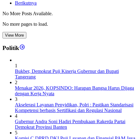
Berikutnya
No More Posts Available.
No more pages to load.
View More
Politik
1
Bukber, Demokrat Puji Kinerja Gubernur dan Bupati
Tangerang
2
Menakar 2026, KOPSINDO: Harapan Bangsa Harus Dijaga
dengan Kerja Nyata
3
Akselerasi Layanan Penyidikan, Polri : Pastikan Standarisasi
Kompetensi berbasis Sertifikasi dan Regulasi Nasional
4
Gubernur Andra Soni Hadiri Pembukaan Rakerda Partai
Demokrat Provinsi Banten
5
Komisi C DPRD DKI Puji Layanan dan Finansial PAM Jaya