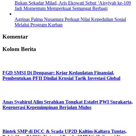
Bukan Sekadar Milad, Aris Ekowati Sebut ‘Aisyiyah ke-109
Jadi Momentum Memperkuat Semangat Berbagi
Agrinas Palma Nusantara Perkuat Nilai Kepedulian Sosial
Melalui Program Kurban
Komentar
Kolom Berita
FGD SMSI Di Denpasar: Kejar Kedaulatan Finansial,
Pembentukan PFII Dinilai Krusial Tarik Investasi Global
Anas Syahirul Alim Serahkan Tongkat Estafet PWI Surakarta,
Regenerasi Kepemimpinan Berjalan Mulus
Bintek SMP di DCC & Scada UP2D Kaltim-Kaltara Tuntas,