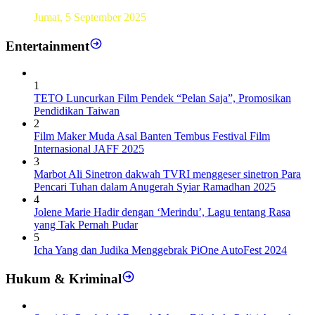
Sebanyak193 Pramuka Garuda Dilantik di Jakarta Pusat
Jumat, 5 September 2025
Entertainment
1
TETO Luncurkan Film Pendek “Pelan Saja”, Promosikan
Pendidikan Taiwan
2
Film Maker Muda Asal Banten Tembus Festival Film
Internasional JAFF 2025
3
Marbot Ali Sinetron dakwah TVRI menggeser sinetron Para
Pencari Tuhan dalam Anugerah Syiar Ramadhan 2025
4
Jolene Marie Hadir dengan ‘Merindu’, Lagu tentang Rasa
yang Tak Pernah Pudar
5
Icha Yang dan Judika Menggebrak PiOne AutoFest 2024
Hukum & Kriminal