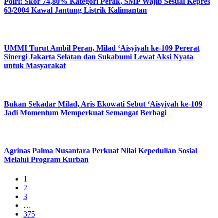
Polri: Skor 74,80% Kategori Perak, SMP Wajib Sesuai Kepres
63/2004 Kawal Jantung Listrik Kalimantan
UMMI Turut Ambil Peran, Milad ‘Aisyiyah ke-109 Pererat
Sinergi Jakarta Selatan dan Sukabumi Lewat Aksi Nyata
untuk Masyarakat
Bukan Sekadar Milad, Aris Ekowati Sebut ‘Aisyiyah ke-109
Jadi Momentum Memperkuat Semangat Berbagi
Agrinas Palma Nusantara Perkuat Nilai Kepedulian Sosial
Melalui Program Kurban
1
2
3
…
375