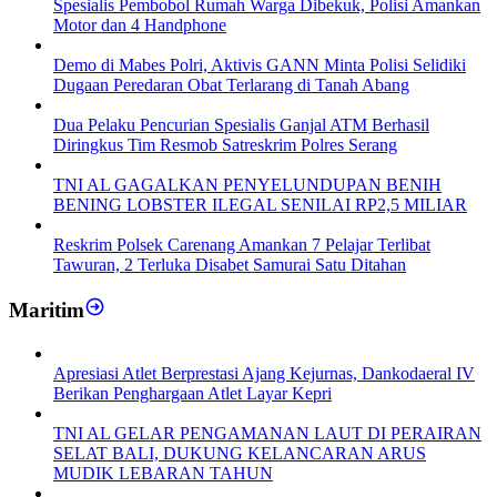
Spesialis Pembobol Rumah Warga Dibekuk, Polisi Amankan
Motor dan 4 Handphone
Demo di Mabes Polri, Aktivis GANN Minta Polisi Selidiki
Dugaan Peredaran Obat Terlarang di Tanah Abang
Dua Pelaku Pencurian Spesialis Ganjal ATM Berhasil
Diringkus Tim Resmob Satreskrim Polres Serang
TNI AL GAGALKAN PENYELUNDUPAN BENIH
BENING LOBSTER ILEGAL SENILAI RP2,5 MILIAR
Reskrim Polsek Carenang Amankan 7 Pelajar Terlibat
Tawuran, 2 Terluka Disabet Samurai Satu Ditahan
Maritim
Apresiasi Atlet Berprestasi Ajang Kejurnas, Dankodaeral IV
Berikan Penghargaan Atlet Layar Kepri
TNI AL GELAR PENGAMANAN LAUT DI PERAIRAN
SELAT BALI, DUKUNG KELANCARAN ARUS
MUDIK LEBARAN TAHUN