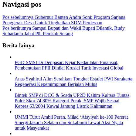
Navigasi pos
Pos sebelumnya
Gubernur Banten Andra Soni: Program Sarjana
Penggerak Desa Untuk Tingkatkan SDM Perdesaan
Pos berikutnya
Sampai Bupati dan Wakil Bupati Dilantik, Rudy
Suhartanto Jabat Plh Pemkab Serang
Berita lainya
FGD SMSI Di Denpasar: Kejar Kedaulatan Finansial,
Pembentukan PFII Dinilai Krusial Tarik Investasi Global
Anas Syahirul Alim Serahkan Tongkat Estafet PWI Surakarta,
Regenerasi Kepemimpinan Berjalan Mulus
Bintek SMP di DCC & Scada UP2D Kaltim-Kaltara Tuntas,
Polri: Skor 74,80% Kategori Perak, SMP Wajib Sesuai
Kepres 63/2004 Kawal Jantung Listrik Kalimantan
UMMI Turut Ambil Peran, Milad ‘Aisyiyah ke-109 Pererat
Sinergi Jakarta Selatan dan Sukabumi Lewat Aksi Nyata
untuk Masyarakat