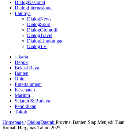
DialogNasional
DialogInternasional
Lainnya
DialogNews
DialogSport
DialogOtomotif
DialogTravel
DialogLingkungan
DialogTV
Jakarta
Depok
Bekasi Raya
Banten
Opini
Entertainment
Kesehatan
Maritim
Sejarah & Budaya
Pendidikan
Tokoh
Homepage
/
DialogDaerah
Provinsi Banten Siap Menjadi Tuan
Rumah Harganas Tahun 2025