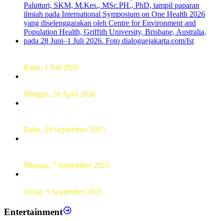
Dekan FKM Unhas Hadiri Simposium International di
Australia
Rabu, 1 Juli 2026
Hamparan Lanskap Alam Lewat Karya Lukis Tugas Akhir
Siswa SMK
Minggu, 26 April 2026
Sebanyak 60 Pelajar SMKN 56 Pluit Lakukan Perekaman
KTP Elektronik Perdana
Rabu, 10 September 2025
UT Serang Gelar PKBJJ, Berikan Pemahaman Kepada
Mahasiswa Baru Tahun 2025
Minggu, 7 September 2025
Sebanyak193 Pramuka Garuda Dilantik di Jakarta Pusat
Jumat, 5 September 2025
Entertainment