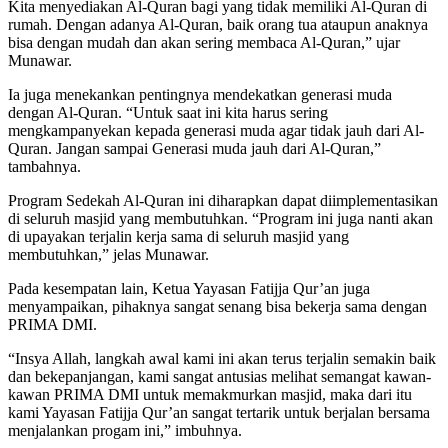
Kita menyediakan Al-Quran bagi yang tidak memiliki Al-Quran di
rumah. Dengan adanya Al-Quran, baik orang tua ataupun anaknya
bisa dengan mudah dan akan sering membaca Al-Quran,” ujar
Munawar.
Ia juga menekankan pentingnya mendekatkan generasi muda
dengan Al-Quran. “Untuk saat ini kita harus sering
mengkampanyekan kepada generasi muda agar tidak jauh dari Al-
Quran. Jangan sampai Generasi muda jauh dari Al-Quran,”
tambahnya.
Program Sedekah Al-Quran ini diharapkan dapat diimplementasikan
di seluruh masjid yang membutuhkan. “Program ini juga nanti akan
di upayakan terjalin kerja sama di seluruh masjid yang
membutuhkan,” jelas Munawar.
Pada kesempatan lain, Ketua Yayasan Fatijja Qur’an juga
menyampaikan, pihaknya sangat senang bisa bekerja sama dengan
PRIMA DMI.
“Insya Allah, langkah awal kami ini akan terus terjalin semakin baik
dan bekepanjangan, kami sangat antusias melihat semangat kawan-
kawan PRIMA DMI untuk memakmurkan masjid, maka dari itu
kami Yayasan Fatijja Qur’an sangat tertarik untuk berjalan bersama
menjalankan progam ini,” imbuhnya.