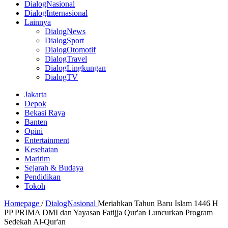
DialogNasional
DialogInternasional
Lainnya
DialogNews
DialogSport
DialogOtomotif
DialogTravel
DialogLingkungan
DialogTV
Jakarta
Depok
Bekasi Raya
Banten
Opini
Entertainment
Kesehatan
Maritim
Sejarah & Budaya
Pendidikan
Tokoh
Homepage
/
DialogNasional
Meriahkan Tahun Baru Islam 1446 H
PP PRIMA DMI dan Yayasan Fatijja Qur'an Luncurkan Program
Sedekah Al-Qur'an