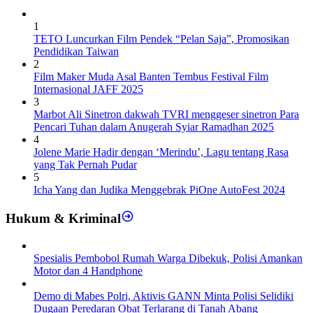
1
TETO Luncurkan Film Pendek “Pelan Saja”, Promosikan
Pendidikan Taiwan
2
Film Maker Muda Asal Banten Tembus Festival Film
Internasional JAFF 2025
3
Marbot Ali Sinetron dakwah TVRI menggeser sinetron Para
Pencari Tuhan dalam Anugerah Syiar Ramadhan 2025
4
Jolene Marie Hadir dengan ‘Merindu’, Lagu tentang Rasa
yang Tak Pernah Pudar
5
Icha Yang dan Judika Menggebrak PiOne AutoFest 2024
Hukum & Kriminal
Spesialis Pembobol Rumah Warga Dibekuk, Polisi Amankan
Motor dan 4 Handphone
Demo di Mabes Polri, Aktivis GANN Minta Polisi Selidiki
Dugaan Peredaran Obat Terlarang di Tanah Abang