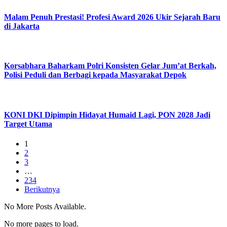
Malam Penuh Prestasi! Profesi Award 2026 Ukir Sejarah Baru
di Jakarta
Korsabhara Baharkam Polri Konsisten Gelar Jum’at Berkah,
Polisi Peduli dan Berbagi kepada Masyarakat Depok
KONI DKI Dipimpin Hidayat Humaid Lagi, PON 2028 Jadi
Target Utama
1
2
3
…
234
Berikutnya
No More Posts Available.
No more pages to load.