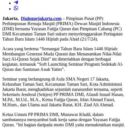
Jakarta,
Dialoguejakarta.com
– Pimpinan Pusat (PP)
Perhimpunan Remaja Masjid (PRIMA) Dewan Masjid Indonesia
(DMI) bersama Yayasan Fatijja Quran dan Pimpinan Cabang (PC)
DMI Kecamatan Taman Sari sukses menyelenggarakan Peringatan
Tahun Baru Islam 1446 Hijriah pada Ahad (21/7/24).
Acara yang bertema “Semangat Tahun Baru Islam 1446 Hijriah:
Membangun Generasi Muda Qurani dan Menanamkan Nilai-Nilai
Suci Al-Quran Sejak Dini” ini dimeriahkan dengan berbagai
kegiatan, termasuk “Soft Launching Seminar Program Sedekah Al-
Quran dan Santunan Anak Yatim”.
Seminar yang berlangsung di Aula SMA Negeri 17 Jakarta,
Kelurahan Taman Sari, Kecamatan Taman Sari, Kota Administrasi
Jakarta Barat, menghadirkan sejumlah narasumber ternama, seperti
Sekretaris Jenderal (Sekjen) PP PRIMA DMI, Afandi Ismail Hasan,
M.Pd., M.Ud., M.A., Ketua Fatijja Quran, Irfan Ahmad Fauzi,
M.Hum., dan Ulama asal Jakarta Barat, KH. Ziad Ali Ahmad.
Ketua Umum PP PRIMA DMI, Munawar Khalil, dalam
sambutannya menyambut baik kerja sama dengan Yayasan Fatijja
Quran. “Ini bagian daripada motto DMI yaitu memakmirkan masjid.