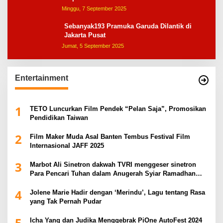
Minggu, 7 September 2025
Sebanyak193 Pramuka Garuda Dilantik di
Jakarta Pusat
Jumat, 5 September 2025
Entertainment
1
TETO Luncurkan Film Pendek “Pelan Saja”, Promosikan
Pendidikan Taiwan
2
Film Maker Muda Asal Banten Tembus Festival Film
Internasional JAFF 2025
3
Marbot Ali Sinetron dakwah TVRI menggeser sinetron
Para Pencari Tuhan dalam Anugerah Syiar Ramadhan
2025
4
Jolene Marie Hadir dengan ‘Merindu’, Lagu tentang Rasa
yang Tak Pernah Pudar
5
Icha Yang dan Judika Menggebrak PiOne AutoFest 2024