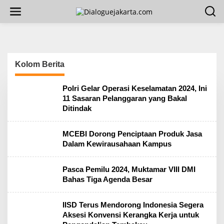
L
e
w
a
t
i
k
Kolom Berita
e
k
o
D
Polri Gelar Operasi Keselamatan 2024, Ini
n
i
11 Sasaran Pelanggaran yang Bakal
t
a
Ditindak
l
e
o
n
g
MCEBI Dorong Penciptaan Produk Jasa
u
e
Dalam Kewirausahaan Kampus
j
a
k
Pasca Pemilu 2024, Muktamar VIII DMI
a
Bahas Tiga Agenda Besar
r
t
a
IISD Terus Mendorong Indonesia Segera
.
Aksesi Konvensi Kerangka Kerja untuk
c
o