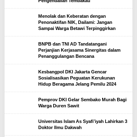
Pengendalian Tembakau
m
Menolak dan Keberatan dengan
Penonaktifan NIK, Dailami: Jangan
Sampai Warga Betawi Terpinggirkan
BNPB dan TNI AD Tandatangani
Perjanjian Kerjasama Sinergitas dalam
Penanggulangan Bencana
Kesbangpol DKI Jakarta Gencar
Sosialisasikan Peguatan Kerukunan
Hidup Beragama Jelang Pemilu 2024
Pemprov DKI Gelar Sembako Murah Bagi
Warga Duren Sawit
Universitas Islam As Syafi’iyah Lahirkan 3
Doktor Ilmu Dakwah