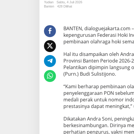
Yudian
Sabtu, 4 Juli 2026
S
Banten
428 Dilihat
o
n
i
D
BANTEN, dialoguejakarta.com 
o
kepengurusan Federasi Hoki I
r
pembinaan olahraga hoki semak
o
n
g
Hal itu disampaikan oleh Andr
P
Provinsi Banten Periode 2026-20
e
Pelantikan dipimpin langsung 
m
(Purn.) Budi Sulistijono.
b
i
n
“Kami berharap pembinaan olahr
a
penyelenggaraan PON sebelumn
a
medali perak untuk nomor indo
n
prestasinya dapat meningkat,” 
A
t
l
Dikatakan Andra Soni, pening
e
berkesinambungan. Dirinya men
t
perhatian pengurus, yakni mem
,