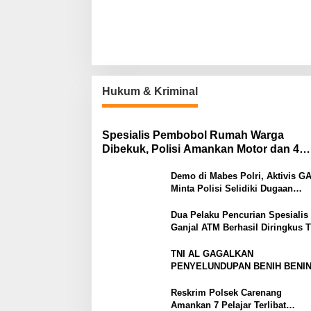
Hukum & Kriminal
Spesialis Pembobol Rumah Warga
Dibekuk, Polisi Amankan Motor dan 4
Handphone
Demo di Mabes Polri, Aktivis G
Minta Polisi Selidiki Dugaan
Peredaran Obat Terlarang di Tan
Abang
Dua Pelaku Pencurian Spesialis
Ganjal ATM Berhasil Diringkus 
Resmob Satreskrim Polres Sera
TNI AL GAGALKAN
PENYELUNDUPAN BENIH BENI
LOBSTER ILEGAL SENILAI RP2
MILIAR
Reskrim Polsek Carenang
Amankan 7 Pelajar Terlibat