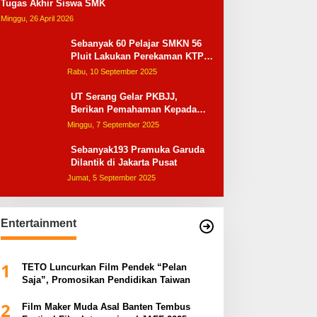
Tugas Akhir Siswa SMK
Minggu, 26 April 2026
Sebanyak 60 Pelajar SMKN 56
Pluit Lakukan Perekaman KTP
Elektronik Perdana
Rabu, 10 September 2025
UT Serang Gelar PKBJJ,
Berikan Pemahaman Kepada
Mahasiswa Baru Tahun 2025
Minggu, 7 September 2025
Sebanyak193 Pramuka Garuda
Dilantik di Jakarta Pusat
Jumat, 5 September 2025
Entertainment
1
TETO Luncurkan Film Pendek “Pelan
Saja”, Promosikan Pendidikan Taiwan
2
Film Maker Muda Asal Banten Tembus