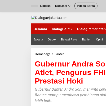
L
e
Redaksi
Regulasi
Indeks Berita
w
a
t
i
k
Beranda
DialogPolitik
DialogPemerinta
e
k
Jakarta
Depok
Bekasi Raya
Banten
Opini
o
n
t
e
Homepage
/
Banten
G
n
u
Gubernur Andra So
b
e
Atlet, Pengurus FH
r
n
Prestasi Hoki
u
r
A
Gubernur Banten Andra Soni meminta kepad
n
Banten mampu membawa pembinaan olahra
d
lebih baik.
r
a