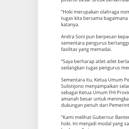
P
e
r
“Hoki merupakan olahraga nomor
k
tugas kita bersama bagaimana o
u
katanya.
a
t
Andra Soni pun berpesan kepada 
P
r
sementara pengurus bertangg
e
fasilitas yang memadai.
s
t
“Saya berharap atlet-atlet berl
a
sedangkan tugas pengurus meny
s
i
H
Sementara itu, Ketua Umum Pen
o
Sulistijono menyampaikan selam
k
sebagai Ketua Umum FHI Provi
i
amanah besar untuk meningkatk
dukungan penuh dari Pemerint
“Kami melihat Gubernur Bant
hoki. Ini menjadi modal yang 