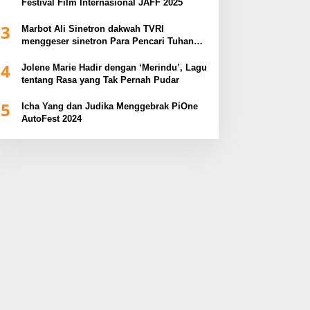
Festival Film Internasional JAFF 2025
3
Marbot Ali Sinetron dakwah TVRI
menggeser sinetron Para Pencari Tuhan
dalam Anugerah Syiar Ramadhan 2025
4
Jolene Marie Hadir dengan ‘Merindu’, Lagu
tentang Rasa yang Tak Pernah Pudar
5
Icha Yang dan Judika Menggebrak PiOne
AutoFest 2024