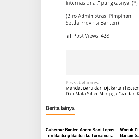
internasional,” pungkasnya. (*)
(Biro Administrasi Pimpinan
Setda Provinsi Banten)
Post Views:
428
N
Pos sebelumnya
Mandat Baru dari Djakarta Theater:
a
Dan Mata Siber Menjaga Gizi dan 
v
Berita lainya
i
g
a
Gubernur Banten Andra Soni Lepas
Wagub Dim
s
Tim Banteng Banten ke Turnamen
Banten Sa