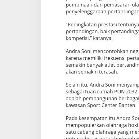
pembinaan dan pemasaran olah
P
e
penyelenggaraan pertandingan
n
g
“Peningkatan prestasi tentun
u
pertandingan, baik pertanding
r
kompetisi,” katanya.
u
s
F
Andra Soni mencontohkan negar
H
karena memiliki frekuensi perta
I
semakin banyak atlet bertand
B
akan semakin terasah.
a
n
t
Selain itu, Andra Soni menya
e
sebagai tuan rumah PON 2032 
n
adalah pembangunan berbagai fa
D
kawasan Sport Center Banten.
i
m
i
Pada kesempatan itu Andra So
n
mempopulerkan olahraga hoki 
t
satu cabang olahraga yang mem
a
potensi besar untuk berkemban