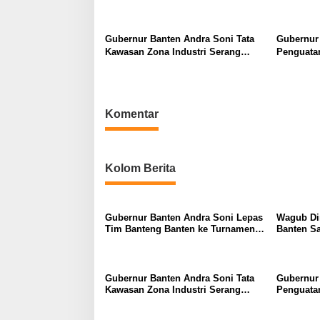
Nasional Soekarno Cup
Warga Te
i
p
Gubernur Banten Andra Soni Tata
Gubernur
o
Kawasan Zona Industri Serang
Penguata
Barat
Provinsi 
s
Komentar
Kolom Berita
Gubernur Banten Andra Soni Lepas
Wagub Dim
Tim Banteng Banten ke Turnamen
Banten Sa
Nasional Soekarno Cup
Warga Te
Gubernur Banten Andra Soni Tata
Gubernur
Kawasan Zona Industri Serang
Penguata
Barat
Provinsi 