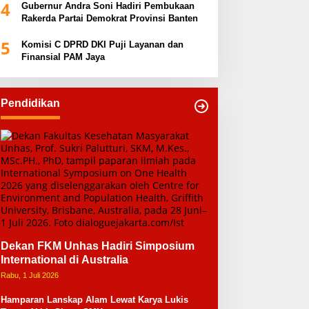
4
Gubernur Andra Soni Hadiri Pembukaan
Rakerda Partai Demokrat Provinsi Banten
5
Komisi C DPRD DKI Puji Layanan dan
Finansial PAM Jaya
Pendidikan
Dekan FKM Unhas Hadiri Simposium
International di Australia
Rabu, 1 Juli 2026
Hamparan Lanskap Alam Lewat Karya Lukis