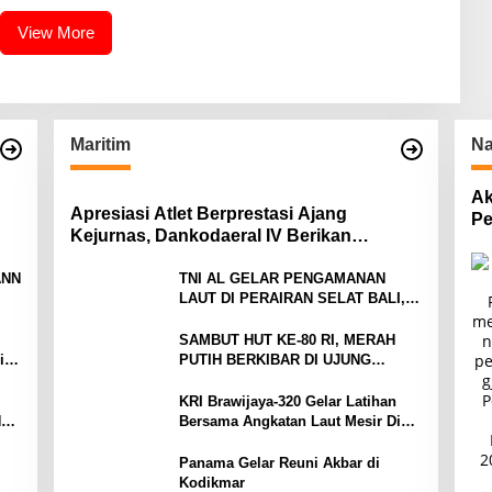
View More
Maritim
Na
Ak
Apresiasi Atlet Berprestasi Ajang
Pe
Kejurnas, Dankodaeral IV Berikan
Pa
Penghargaan Atlet Layar Kepri
ANN
TNI AL GELAR PENGAMANAN
LAUT DI PERAIRAN SELAT BALI,
ah
DUKUNG KELANCARAN ARUS
MUDIK LEBARAN TAHUN
SAMBUT HUT KE-80 RI, MERAH
Tim
PUTIH BERKIBAR DI UJUNG
ng
NEGERI
KRI Brawijaya-320 Gelar Latihan
NG
Bersama Angkatan Laut Mesir Di
,5
Laut Mediterania
Panama Gelar Reuni Akbar di
Kodikmar