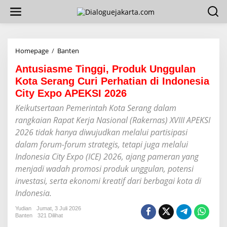
L
e
w
a
t
i
Homepage
/
Banten
A
k
n
e
Antusiasme Tinggi, Produk Unggulan
t
k
u
Kota Serang Curi Perhatian di Indonesia
o
s
City Expo APEKSI 2026
n
i
t
a
Keikutsertaan Pemerintah Kota Serang dalam
e
s
rangkaian Rapat Kerja Nasional (Rakernas) XVIII APEKSI
n
m
2026 tidak hanya diwujudkan melalui partisipasi
e
T
dalam forum-forum strategis, tetapi juga melalui
i
Indonesia City Expo (ICE) 2026, ajang pameran yang
n
menjadi wadah promosi produk unggulan, potensi
g
g
investasi, serta ekonomi kreatif dari berbagai kota di
i
Indonesia.
,
P
Yudian
Jumat, 3 Juli 2026
r
Banten
321 Dilihat
o