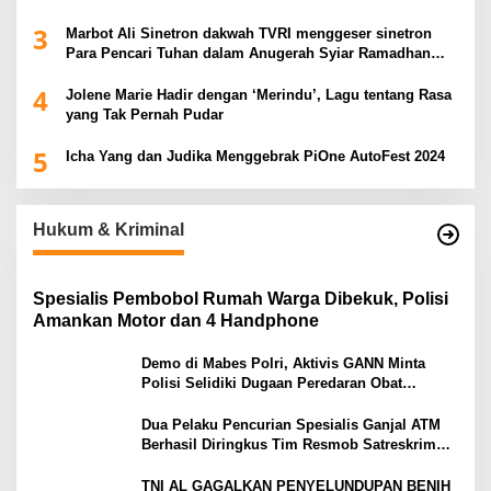
3
Marbot Ali Sinetron dakwah TVRI menggeser sinetron
Para Pencari Tuhan dalam Anugerah Syiar Ramadhan
2025
4
Jolene Marie Hadir dengan ‘Merindu’, Lagu tentang Rasa
yang Tak Pernah Pudar
5
Icha Yang dan Judika Menggebrak PiOne AutoFest 2024
Hukum & Kriminal
Spesialis Pembobol Rumah Warga Dibekuk, Polisi
Amankan Motor dan 4 Handphone
Demo di Mabes Polri, Aktivis GANN Minta
Polisi Selidiki Dugaan Peredaran Obat
Terlarang di Tanah Abang
Dua Pelaku Pencurian Spesialis Ganjal ATM
Berhasil Diringkus Tim Resmob Satreskrim
Polres Serang
TNI AL GAGALKAN PENYELUNDUPAN BENIH