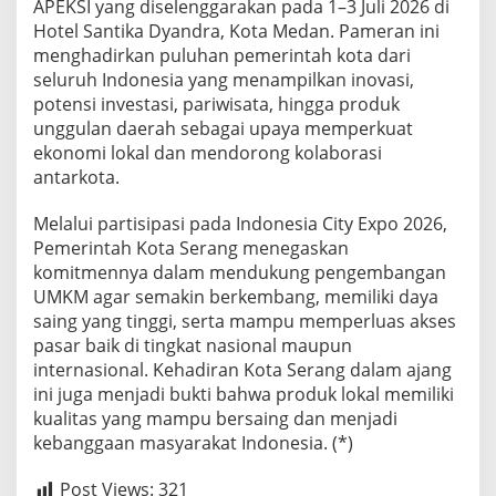
APEKSI yang diselenggarakan pada 1–3 Juli 2026 di
x
Hotel Santika Dyandra, Kota Medan. Pameran ini
p
menghadirkan puluhan pemerintah kota dari
o
seluruh Indonesia yang menampilkan inovasi,
A
P
potensi investasi, pariwisata, hingga produk
E
unggulan daerah sebagai upaya memperkuat
K
ekonomi lokal dan mendorong kolaborasi
S
antarkota.
I
2
0
Melalui partisipasi pada Indonesia City Expo 2026,
2
Pemerintah Kota Serang menegaskan
6
komitmennya dalam mendukung pengembangan
UMKM agar semakin berkembang, memiliki daya
saing yang tinggi, serta mampu memperluas akses
pasar baik di tingkat nasional maupun
internasional. Kehadiran Kota Serang dalam ajang
ini juga menjadi bukti bahwa produk lokal memiliki
kualitas yang mampu bersaing dan menjadi
kebanggaan masyarakat Indonesia. (*)
Post Views:
321