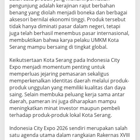
P
pengunjung adalah kerajinan rajut berbahan
e
benang yang diolah menjadi boneka dan berbagai
r
aksesori bernilai ekonomi tinggi. Produk tersebut
h
tidak hanya diminati pasar dalam negeri, tetapi
a
juga telah berhasil menembus pasar internasional,
t
i
membuktikan bahwa karya pelaku UMKM Kota
a
Serang mampu bersaing di tingkat global.
n
d
Keikutsertaan Kota Serang pada Indonesia City
i
Expo menjadi momentum penting untuk
I
n
memperluas jejaring pemasaran sekaligus
d
memperkenalkan identitas daerah melalui produk-
o
produk unggulan yang memiliki kualitas dan daya
n
saing. Selain membuka peluang kerja sama antar
e
s
daerah, pameran ini juga diharapkan mampu
i
meningkatkan minat investor maupun pembeli
a
terhadap produk-produk lokal Kota Serang.
C
i
Indonesia City Expo 2026 sendiri merupakan salah
t
y
satu agenda utama dalam rangkaian Rakernas XVIII
E