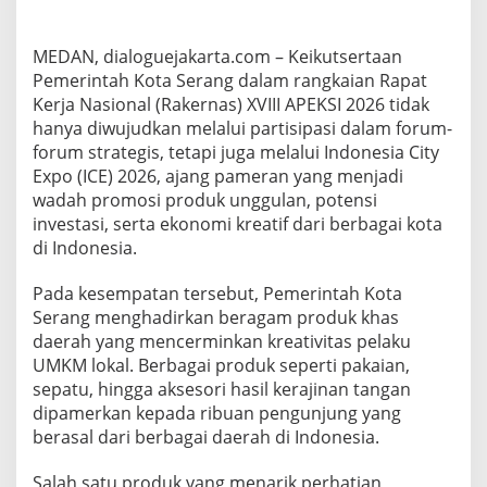
d
u
k
MEDAN, dialoguejakarta.com – Keikutsertaan
U
Pemerintah Kota Serang dalam rangkaian Rapat
n
Kerja Nasional (Rakernas) XVIII APEKSI 2026 tidak
g
hanya diwujudkan melalui partisipasi dalam forum-
g
forum strategis, tetapi juga melalui Indonesia City
u
l
Expo (ICE) 2026, ajang pameran yang menjadi
a
wadah promosi produk unggulan, potensi
n
investasi, serta ekonomi kreatif dari berbagai kota
K
di Indonesia.
o
t
a
Pada kesempatan tersebut, Pemerintah Kota
S
Serang menghadirkan beragam produk khas
e
daerah yang mencerminkan kreativitas pelaku
r
UMKM lokal. Berbagai produk seperti pakaian,
a
n
sepatu, hingga aksesori hasil kerajinan tangan
g
dipamerkan kepada ribuan pengunjung yang
C
berasal dari berbagai daerah di Indonesia.
u
r
Salah satu produk yang menarik perhatian
i