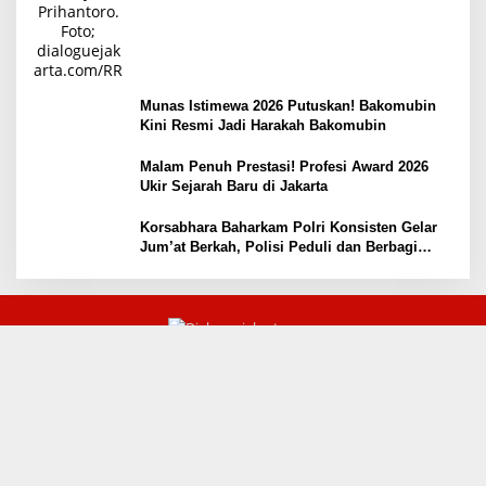
Munas Istimewa 2026 Putuskan! Bakomubin
Kini Resmi Jadi Harakah Bakomubin
Malam Penuh Prestasi! Profesi Award 2026
Ukir Sejarah Baru di Jakarta
Korsabhara Baharkam Polri Konsisten Gelar
Jum’at Berkah, Polisi Peduli dan Berbagi
kepada Masyarakat Depok
©2023. PT Indo Maritim Media - Jakarta
Redaksi
Regulasi
Indeks Berita