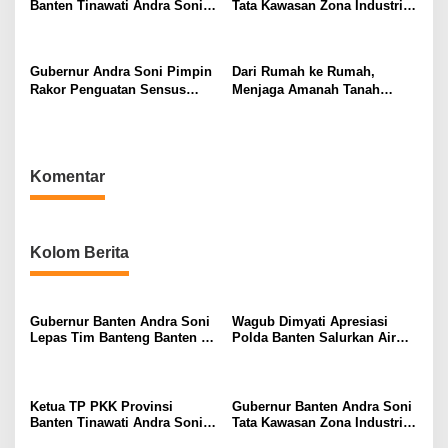
Banten Tinawati Andra Soni:
Tata Kawasan Zona Industri
Keluarga Adalah Sekolah
Serang Barat
Pertama
Gubernur Andra Soni Pimpin
Dari Rumah ke Rumah,
Rakor Penguatan Sensus
Menjaga Amanah Tanah
Ekonomi 2026 Provinsi
untuk Generasi Mendatang
Banten
Komentar
Kolom Berita
Gubernur Banten Andra Soni
Wagub Dimyati Apresiasi
Lepas Tim Banteng Banten ke
Polda Banten Salurkan Air
Turnamen Nasional Soekarno
Bersih untuk Warga
Cup
Terdampak Kekeringan
Ketua TP PKK Provinsi
Gubernur Banten Andra Soni
Banten Tinawati Andra Soni:
Tata Kawasan Zona Industri
Keluarga Adalah Sekolah
Serang Barat