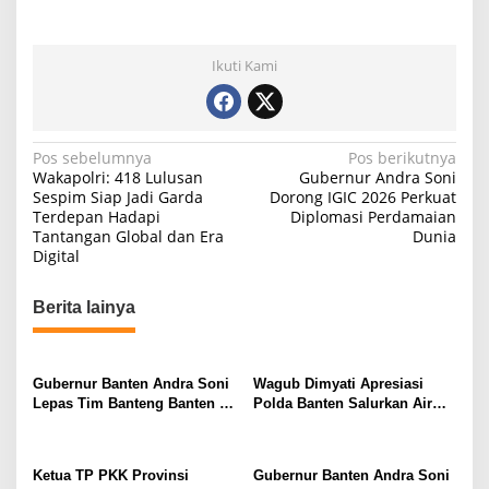
Ikuti Kami
N
Pos sebelumnya
Pos berikutnya
Wakapolri: 418 Lulusan
Gubernur Andra Soni
a
Sespim Siap Jadi Garda
Dorong IGIC 2026 Perkuat
Terdepan Hadapi
Diplomasi Perdamaian
v
Tantangan Global dan Era
Dunia
i
Digital
g
Berita lainya
a
s
i
Gubernur Banten Andra Soni
Wagub Dimyati Apresiasi
p
Lepas Tim Banteng Banten ke
Polda Banten Salurkan Air
Turnamen Nasional Soekarno
Bersih untuk Warga
o
Cup
Terdampak Kekeringan
s
Ketua TP PKK Provinsi
Gubernur Banten Andra Soni