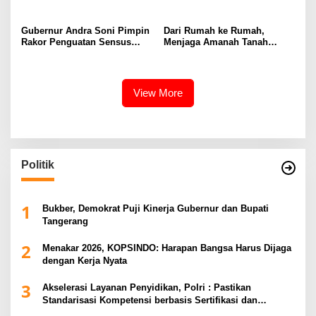
Pertama
Gubernur Andra Soni Pimpin
Dari Rumah ke Rumah,
Rakor Penguatan Sensus
Menjaga Amanah Tanah
Ekonomi 2026 Provinsi
untuk Generasi Mendatang
Banten
View More
Politik
1
Bukber, Demokrat Puji Kinerja Gubernur dan Bupati
Tangerang
2
Menakar 2026, KOPSINDO: Harapan Bangsa Harus Dijaga
dengan Kerja Nyata
3
Akselerasi Layanan Penyidikan, Polri : Pastikan
Standarisasi Kompetensi berbasis Sertifikasi dan
Regulasi Nasional